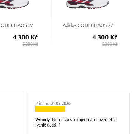
s CODECHAOS 27
Adidas S2G Vent
4.300 Kč
4.300 Kč
5.380 Kč
5.380 Kč
Přidáno:
21.07.2026
Výhody:
Naprostá spokojenost, neuvěřitelně
rychlé dodání