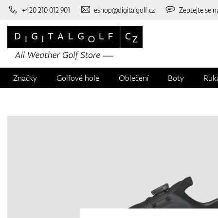
+420 210 012 901
eshop@digitalgolf.cz
Zeptejte se n
Značky
Golfové hole
Oblečení
Boty
Ruk