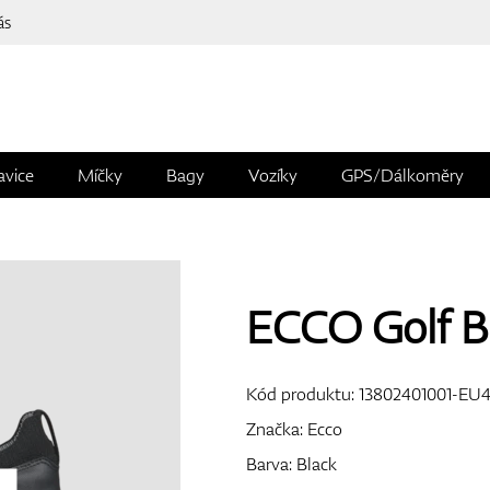
ás
avice
Míčky
Bagy
Vozíky
GPS/Dálkoměry
ECCO Golf 
Kód produktu:
13802401001-EU
Značka:
Ecco
Barva: Black