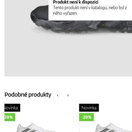
Produkt není k dispozici
Tento produkt není v katalogu, nebo byl z
něho vyřazen.
Podobné produkty
‹
›
Novinka
Novinka
-20%
-20%