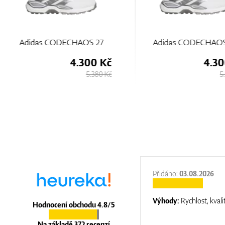
Adidas CODECHAOS 27
Adidas CODECHA
4.300 Kč
4.
5.380 Kč
:
31.12.2025
Přidáno:
03.08.2026
:
top luxury
Výhody:
Rychlost, kvali
Hodnocení obchodu 4.8/5
Na základě 372 recenzí