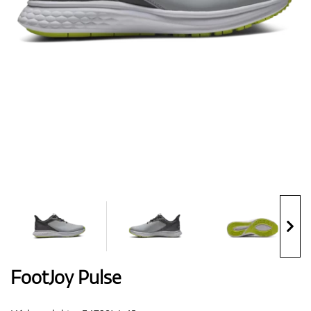
Boty
Rukavice
Míčky
Bagy
FootJoy Pulse
Vozíky