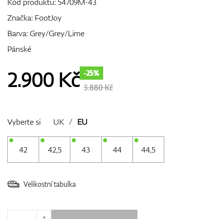
Kód produktu:
54709M-43
Značka:
FootJoy
Barva: Grey/Grey/Lime
GPS/Dálkoměry
Pánské
2.900
Kč
-25%
Doplňky
3.880 Kč
Vyberte si
UK
/
EU
Dárkové poukazy
42
42,5
43
44
44,5
Velikostní tabulka
+