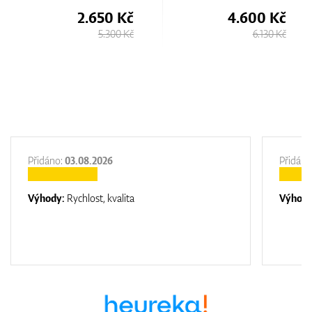
č
4.600 Kč
3.100 Kč
Kč
6.130 Kč
4.750 Kč
Přidáno:
03.08.2026
Přidáno
Výhody:
Rychlost, kvalita
Výhod