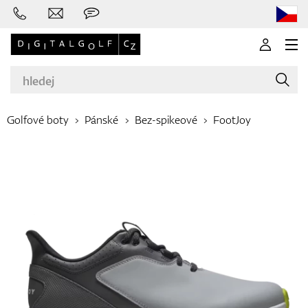
Golfové boty
Pánské
Bez-spikeové
FootJoy
Značky
Golfové hole
Oblečení