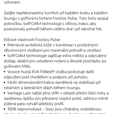
výkonem
Zažijte nepřekonatelný komfort při každém kroku a každém
švungu s golfovými botami FootJoy Pulse. Tyto boty spojují
pokročilou SofFOAM technologii s citlivou trakcí, aby
poskytovaly pohodlí během celého dne i při náročné hře.
Klíčové vlastnosti FootJoy Pulse:
Prémiová syntetická kůže v kombinaci s prodyšnými
síťovinovými vložkami pro maximální pohodlí a ventilaci.
SofFOAM technologie zajišťuje extra měkký a odpružený
došlap, ideální pro celodenní nošení a dlouhé procházky po
golfovém hřišti.
Vysoce hustá EVA FitBed® vložka poskytuje další
odpružení pod chodidlem a podporu při pohybu.
Multi-dimenzionální trakce zaměřená na stabilizaci při
rotačních a laterálních silách během švungu.
Vantage Last nabízí plný střih v oblasti přední části nohy a
zaoblenou špičku pro přirozený rozptyl prstů, zatímco mírně
zúžená pata vytváří atletický profil.
100% nepromokavé – boty jsou chráněny vodotěsnou