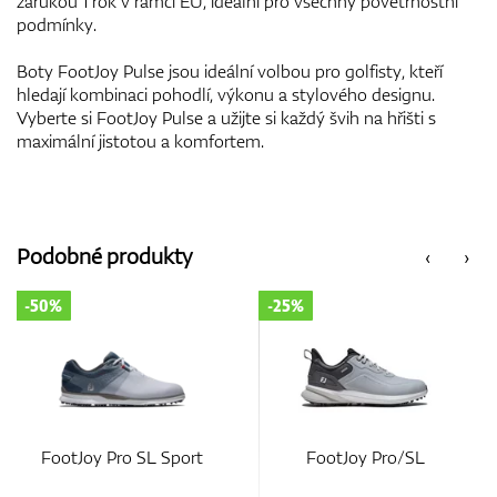
zárukou 1 rok v rámci EU, ideální pro všechny povětrnostní
podmínky.
Boty FootJoy Pulse jsou ideální volbou pro golfisty, kteří
hledají kombinaci pohodlí, výkonu a stylového designu.
Vyberte si FootJoy Pulse a užijte si každý švih na hřišti s
maximální jistotou a komfortem.
Podobné produkty
‹
›
-25%
-35%
t
FootJoy Pro/SL
FootJoy Fuel Wide