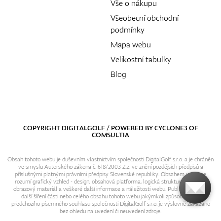
Vše o nákupu
Všeobecní obchodní
podmínky
Mapa webu
Velikostní tabulky
Blog
COPYRIGHT DIGITALGOLF / POWERED BY
CYCLONE3
OF
COMSULTIA
Obsah tohoto webu je duševním vlastnictvím společnosti DigitalGolf s.r.o. a je chráněn
ve smyslu Autorského zákona č. 618/2003 Z.z. ve znění pozdějších předpisů a
příslušnými platnými právními předpisy Slovenské republiky. Obsahem webu se
rozumí grafický vzhled - design, obsahová platforma, logická struktura, textový i
obrazový materiál a veškeré další informace a náležitosti webu. Publikování resp.
další šíření části nebo celého obsahu tohoto webu jakýmkoli způsobem bez
předchozího písemného souhlasu společnosti DigitalGolf s.r.o. je výslovně zakázáno
bez ohledu na uvedení či neuvedení zdroje.