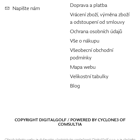
Doprava a platba
Napište nám
Vrácení zboží, výměna zboží
a odstoupení od smlouvy
Ochrana osobních údajů
Vše o nákupu
Všeobecní obchodní
podmínky
Mapa webu
Velikostní tabulky
Blog
COPYRIGHT DIGITALGOLF / POWERED BY
CYCLONE3
OF
COMSULTIA
Obsah tohoto webu je duševním vlastnictvím společnosti DigitalGolf s.r.o. a je chráněn