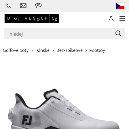
Golfové boty
Pánské
Bez-spikeové
FootJoy
Značky
Golfové hole
Oblečení