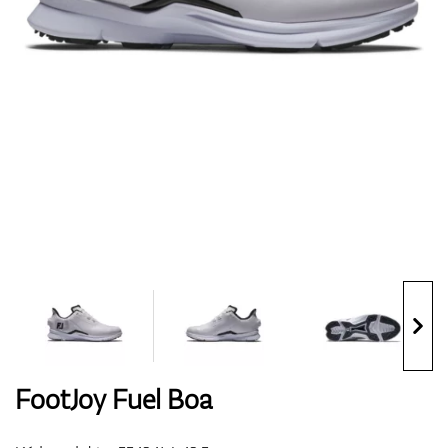
Boty
Rukavice
Míčky
Bagy
FootJoy Fuel Boa
Vozíky