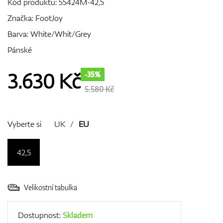
Kód produktu:
55424M-42,5
Značka:
FootJoy
Barva: White/Whit/Grey
GPS/Dálkoměry
Pánské
3.630
Kč
-35%
Doplňky
5.580 Kč
Vyberte si
UK
/
EU
Dárkové poukazy
42,5
Velikostní tabulka
Dostupnost:
Skladem