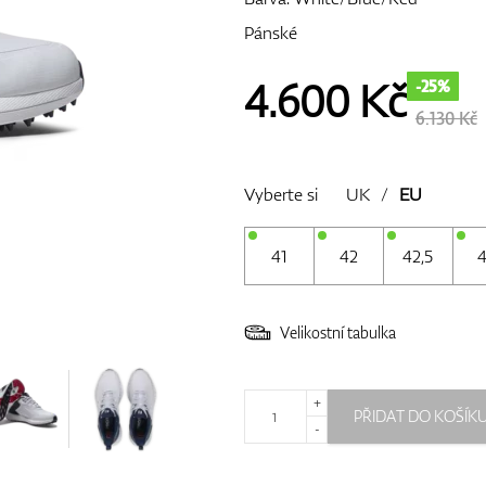
Pánské
4.600
Kč
-25%
6.130 Kč
Vyberte si
UK
/
EU
41
42
42,5
Velikostní tabulka
+
PŘIDAT DO KOŠÍK
-