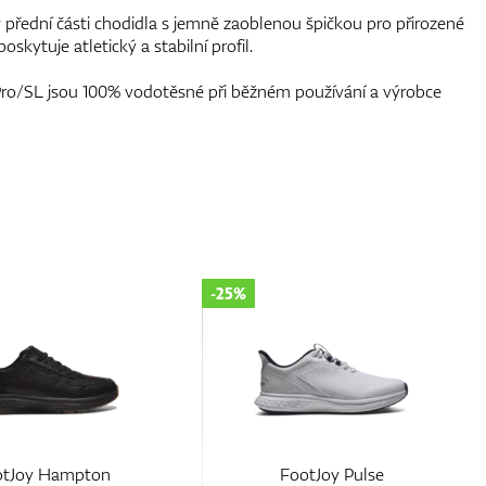
 přední části chodidla s jemně zaoblenou špičkou pro přirozené
oskytuje atletický a stabilní profil.
ro/SL jsou 100% vodotěsné při běžném používání a výrobce
-35%
ootJoy Pulse
FootJoy Pro/SLX Carbon