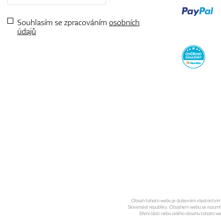
Souhlasím se zpracováním
osobních
údajů
Obsah tohoto webu je duševním vlastnictvím sp
Slovenské republiky. Obsahem webu se rozumí gra
šíření části nebo celého obsahu tohoto w