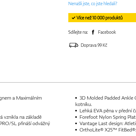
Nenašli jste, co jste hledali?
✓ Více než 10 000 produktů
Sdílejte na:
Facebook
Doprava 99 Kč
signem a Maximálním
3D Molded Padded Ankle Col
kotníku.
Lehká EVA pěna v přední část
á vznikla na základě
Forefoot Nylon Spring Plate:
J PRO/SL přináší odvážný
Vantage Last design: Atletic
OrthoLite® X25™ FitBed®: