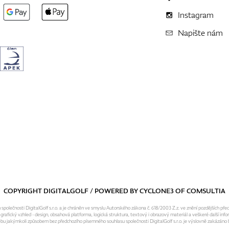
Instagram
Napište nám
COPYRIGHT DIGITALGOLF / POWERED BY
CYCLONE3
OF
COMSULTIA
olečnosti DigitalGolf s.r.o. a je chráněn ve smyslu Autorského zákona č. 618/2003 Z.z. ve znění pozdějších pře
fický vzhled - design, obsahová platforma, logická struktura, textový i obrazový materiál a veškeré další infor
ebu jakýmkoli způsobem bez předchozího písemného souhlasu společnosti DigitalGolf s.r.o. je výslovně zakázáno b