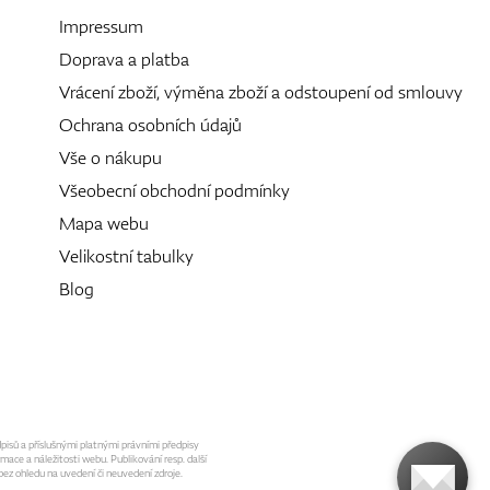
Impressum
Doprava a platba
Vrácení zboží, výměna zboží a odstoupení od smlouvy
Ochrana osobních údajů
Vše o nákupu
Všeobecní obchodní podmínky
Mapa webu
Velikostní tabulky
Blog
dpisů a příslušnými platnými právními předpisy
mace a náležitosti webu. Publikování resp. další
ez ohledu na uvedení či neuvedení zdroje.