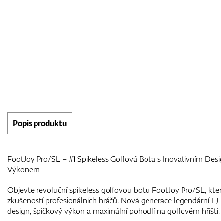
Popis produktu
FootJoy Pro/SL – #1 Spikeless Golfová Bota s Inovativním De
Výkonem
Objevte revoluční spikeless golfovou botu FootJoy Pro/SL, kter
zkušeností profesionálních hráčů. Nová generace legendární F
design, špičkový výkon a maximální pohodlí na golfovém hřišti.