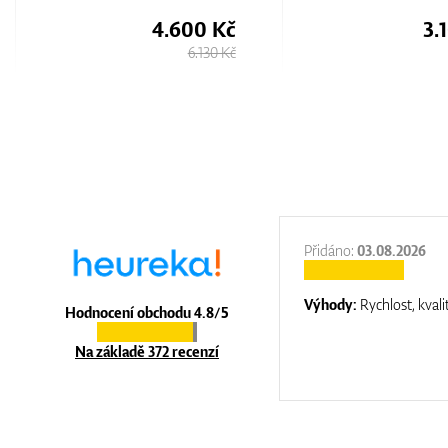
3.100 Kč
3.
4.750 Kč
:
31.12.2025
Přidáno:
03.08.2026
:
top luxury
Výhody:
Rychlost, kvali
Hodnocení obchodu 4.8/5
Na základě 372 recenzí