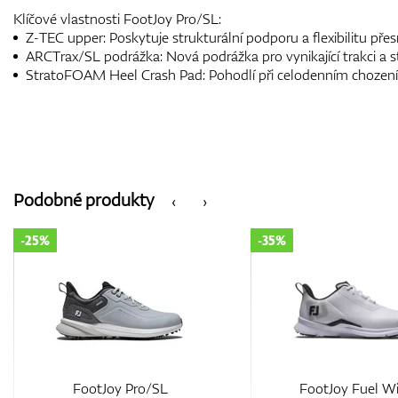
Klíčové vlastnosti FootJoy Pro/SL:
Z-TEC upper: Poskytuje strukturální podporu a flexibilitu přes
ARCTrax/SL podrážka: Nová podrážka pro vynikající trakci a st
StratoFOAM Heel Crash Pad: Pohodlí při celodenním chození
Podobné produkty
‹
›
-35%
-35%
FootJoy Fuel Wide
FootJoy Fuel