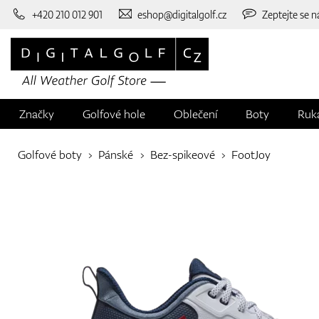
+420 210 012 901
eshop@digitalgolf.cz
Zeptejte se n
Značky
Golfové hole
Oblečení
Boty
Ruk
Golfové boty
Pánské
Bez-spikeové
FootJoy