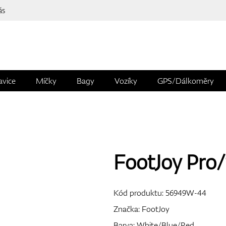
ás
avice
Míčky
Bagy
Vozíky
GPS/Dálkoměry
FootJoy Pro
Kód produktu:
56949W-44
Značka:
FootJoy
Barva: White/Blue/Red