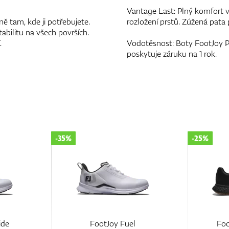
Vantage Last: Plný komfort v
ně tam, kde ji potřebujete.
rozložení prstů. Zúžená pata p
abilitu na všech površích.
.
Vodotěsnost: Boty FootJoy P
poskytuje záruku na 1 rok.
-25%
-25%
FootJoy Hampton
F