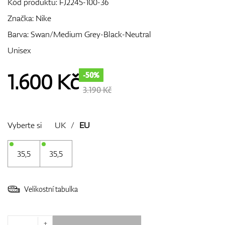
Kód produktu:
FJ2245-100-36
Značka:
Nike
Barva: Swan/Medium Grey-Black-Neutral
GPS/Dálkoměry
Unisex
1.600
Kč
-50%
Doplňky
3.190 Kč
Vyberte si
UK
/
EU
Dárkové poukazy
35,5
35,5
Velikostní tabulka
+