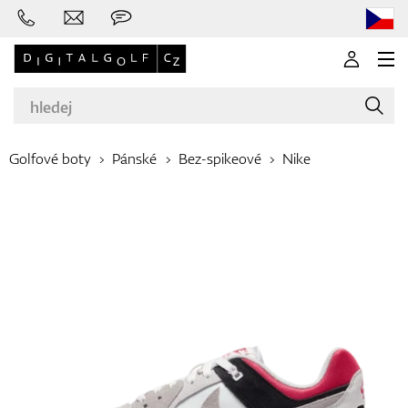
Golfové boty
Pánské
Bez-spikeové
Nike
Značky
Golfové hole
Oblečení