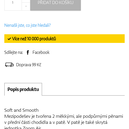
PŘIDAT DO KOŠÍKU
-
Nenašli jste, co jste hledali?
✓ Více než 10 000 produktů
Sdílejte na:
Facebook
Doprava 99 Kč
Popis produktu
Soft and Smooth
Mezipodešev je tvořena 2 měkkými, ale podpůrnými pěnami
v přední části chodidla a v patě. V patě je také skrytá
jednotka Zoom Air.