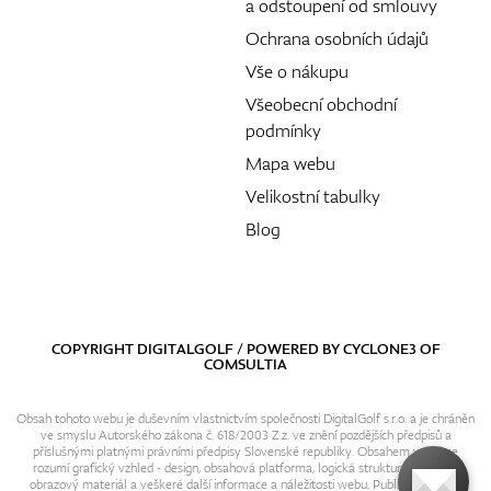
a odstoupení od smlouvy
Ochrana osobních údajů
Vše o nákupu
Všeobecní obchodní
podmínky
Mapa webu
Velikostní tabulky
Blog
COPYRIGHT DIGITALGOLF / POWERED BY
CYCLONE3
OF
COMSULTIA
Obsah tohoto webu je duševním vlastnictvím společnosti DigitalGolf s.r.o. a je chráněn
ve smyslu Autorského zákona č. 618/2003 Z.z. ve znění pozdějších předpisů a
příslušnými platnými právními předpisy Slovenské republiky. Obsahem webu se
rozumí grafický vzhled - design, obsahová platforma, logická struktura, textový i
obrazový materiál a veškeré další informace a náležitosti webu. Publikování resp.