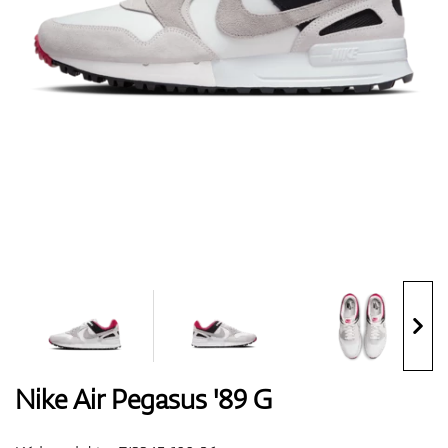
Boty
Rukavice
Míčky
Bagy
Nike Air Pegasus '89 G
Vozíky