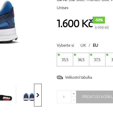
Unisex
1.600
Kč
-50%
3.190 Kč
Vyberte si
UK
/
EU
35,5
36,5
37,5
Velikostní tabulka
+
PŘIDAT DO KOŠÍK
-