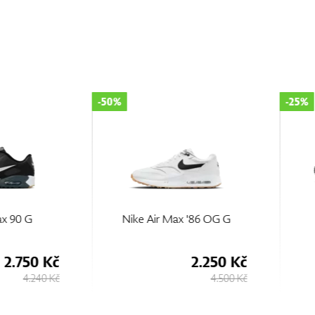
-50%
-25%
0 G
Nike Air Max '86 OG G
750 Kč
2.250 Kč
4.240 Kč
4.500 Kč