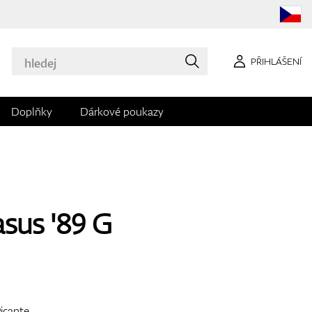
PŘIHLÁŠENÍ
Doplňky
Dárkové poukazy
asus '89 G
icante