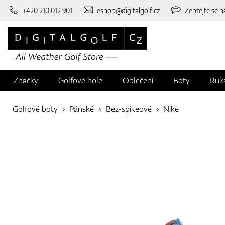
+420 210 012 901
eshop@digitalgolf.cz
Zeptejte se n
Značky
Golfové hole
Oblečení
Boty
Ruk
Golfové boty
Pánské
Bez-spikeové
Nike