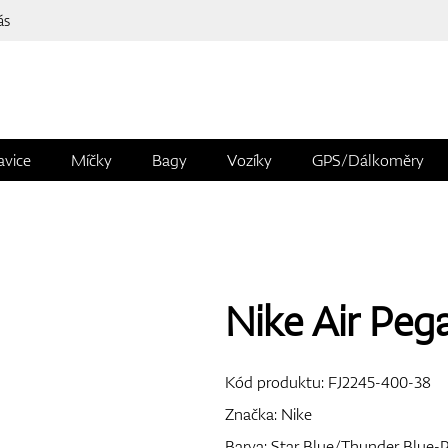
ás
avice
Míčky
Bagy
Vozíky
GPS/Dálkoměry
Nike Air Peg
Kód produktu:
FJ2245-400-38
Značka:
Nike
Barva: Star Blue/Thunder Blue-P