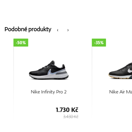
Podobné produkty
‹
›
-50%
-35%
Nike Infinity Pro 2
Nike Air Max 9
1.730 Kč
2.
3.430 Kč