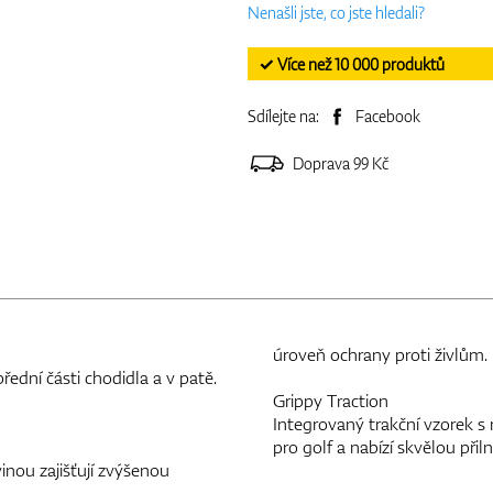
Nenašli jste, co jste hledali?
✓ Více než 10 000 produktů
Sdílejte na:
Facebook
Doprava 99 Kč
úroveň ochrany proti živlům.
dní části chodidla a v patě.
Grippy Traction
Integrovaný trakční vzorek 
pro golf a nabízí skvělou při
inou zajišťují zvýšenou