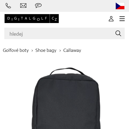
Golfové boty
Shoe bagy
Callaway
Značky
Golfové hole
Oblečení