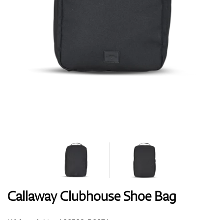
Boty
Rukavice
Míčky
Bagy
Callaway Clubhouse Shoe Bag
Vozíky