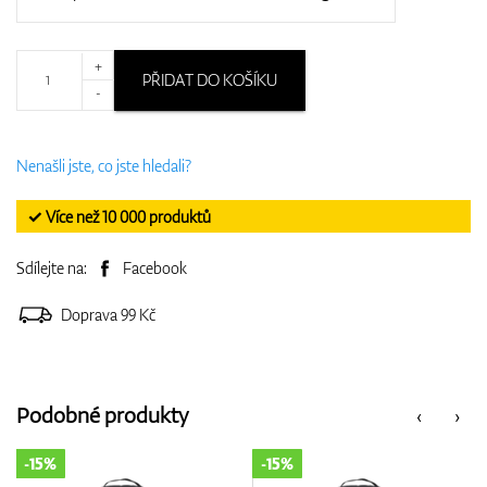
+
PŘIDAT DO KOŠÍKU
-
Nenašli jste, co jste hledali?
✓ Více než 10 000 produktů
Sdílejte na:
Facebook
Doprava 99 Kč
Podobné produkty
‹
›
-15%
-15%