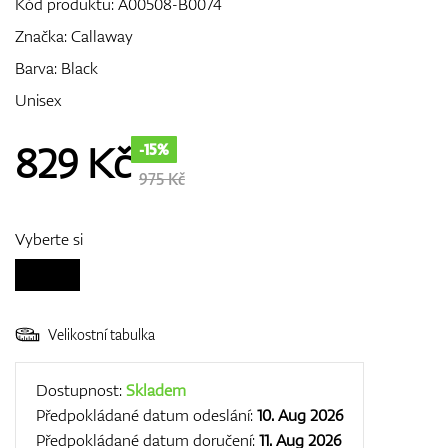
Kód produktu:
A00508-B0074
Značka:
Callaway
Barva: Black
GPS/Dálkoměry
Unisex
829
Kč
-15%
Doplňky
975 Kč
Vyberte si
Dárkové poukazy
Velikostní tabulka
Dostupnost:
Skladem
Předpokládané datum odeslání:
10. Aug 2026
Předpokládané datum doručení:
11. Aug 2026