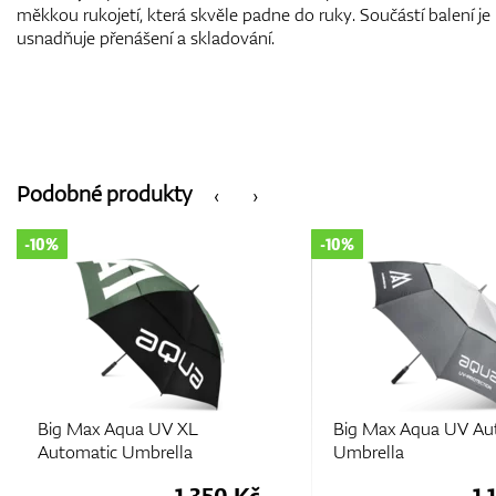
měkkou rukojetí, která skvěle padne do ruky. Součástí balení je i
usnadňuje přenášení a skladování.
Podobné produkty
‹
›
-10%
-10%
Big Max Aqua UV XL
Big Max Aqua UV Au
Automatic Umbrella
Umbrella
1.350 Kč
1.