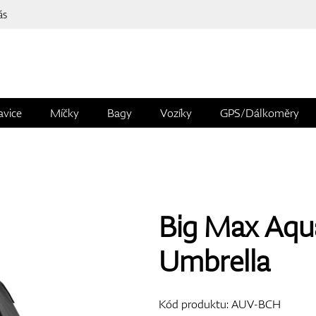
ás
avice
Míčky
Bagy
Vozíky
GPS/Dálkoměry
Big Max Aqu
Umbrella
Kód produktu:
AUV-BCH