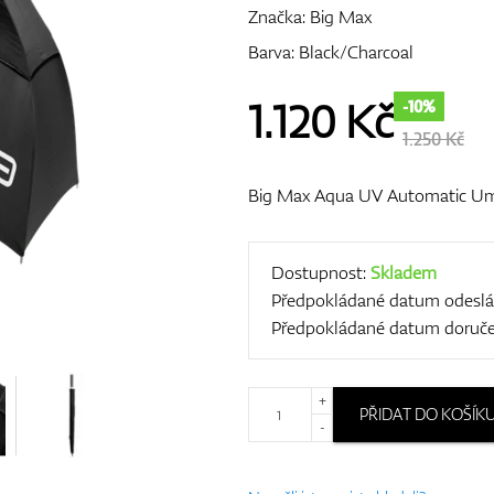
Značka:
Big Max
Barva: Black/Charcoal
1.120
Kč
-10%
1.250 Kč
Big Max Aqua UV Automatic Um
Dostupnost:
Skladem
Předpokládané datum odeslá
Předpokládané datum doruče
+
PŘIDAT DO KOŠÍK
-