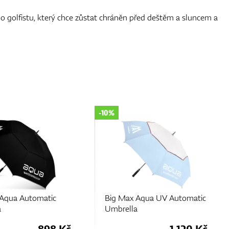
o golfistu, který chce zůstat chráněn před deštěm a sluncem a
-10%
 Aqua Automatic
Big Max Aqua UV Automatic
a
Umbrella
898 Kč
1.120 Kč