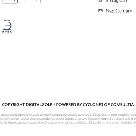
Napište nám
COPYRIGHT DIGITALGOLF / POWERED BY
CYCLONE3
OF
COMSULTIA
olečnosti DigitalGolf s.r.o. a je chráněn ve smyslu Autorského zákona č. 618/2003 Z.z. ve znění pozdějších pře
fický vzhled - design, obsahová platforma, logická struktura, textový i obrazový materiál a veškeré další infor
ebu jakýmkoli způsobem bez předchozího písemného souhlasu společnosti DigitalGolf s.r.o. je výslovně zakázáno b