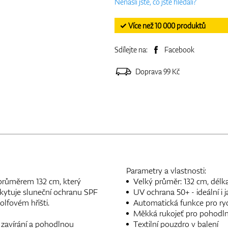
Nenašli jste, co jste hledali?
✓ Více než 10 000 produktů
Sdílejte na:
Facebook
Doprava 99 Kč
Parametry a vlastnosti:
průměrem 132 cm, který
Velký průměr: 132 cm, délk
skytuje sluneční ochranu SPF
UV ochrana 50+ - ideální i 
olfovém hřišti.
Automatická funkce pro ryc
Měkká rukojeť pro pohodln
 zavírání a pohodlnou
Textilní pouzdro v balení