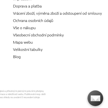
Doprava a platba
Vrácení zboží, výměna zboží a odstoupení od smlouvy
Ochrana osobních údajů
Vše o nákupu
Všeobecní obchodní podmínky
Mapa webu
Velikostní tabulky
Blog
dpisů a příslušnými platnými právními předpisy
mace a náležitosti webu. Publikování resp. další
ez ohledu na uvedení či neuvedení zdroje.