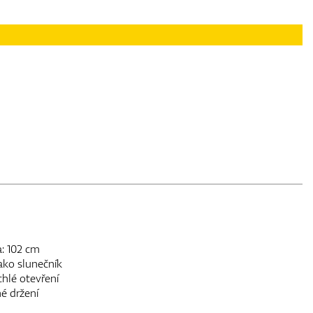
a: 102 cm
jako slunečník
hlé otevření
é držení