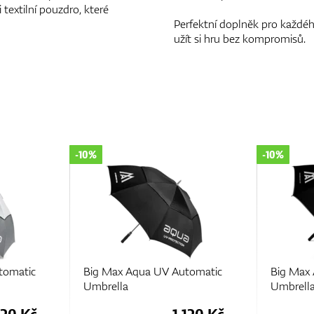
 textilní pouzdro, které
Perfektní doplněk pro každéh
užít si hru bez kompromisů.
-10%
-10%
tomatic
Big Max Aqua UV Automatic
Big Max
Umbrella
Umbrell
120 Kč
1.120 Kč