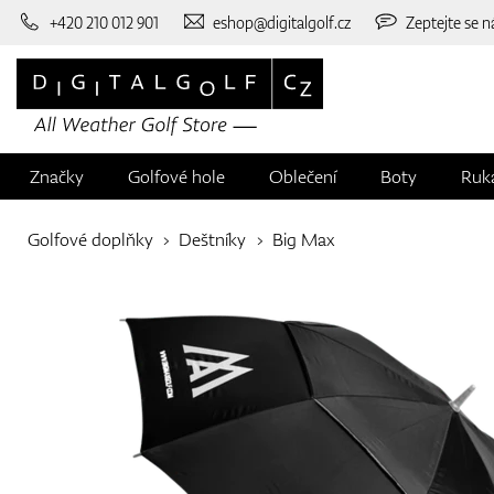
+420 210 012 901
eshop@digitalgolf.cz
Zeptejte se n
Značky
Golfové hole
Oblečení
Boty
Ruk
Golfové doplňky
Deštníky
Big Max