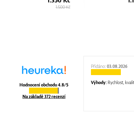
1.500 Kč
:
31.12.2025
Přidáno:
03.08.2026
:
top luxury
Výhody:
Rychlost, kvali
Hodnocení obchodu 4.8/5
Na základě 372 recenzí