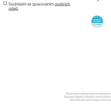
Souhlasím se zpracováním
osobních
údajů
Obsah tohoto webu je duševním vlastnictvím sp
Slovenské republiky. Obsahem webu se rozumí gra
šíření části nebo celého obsahu tohoto w