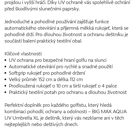
projdou i vyšší hráči. Díky UV ochraně vás spolehlivě ochrání
před škodlivými slunečními paprsky.
Jednoduché a pohodlné používání zajišťuje funkce
automatického otevírání a příjemná měkká rukojeť, která se
pohodlně drží. Pro dlouhou životnost a ochranu deštníku je
součástí balení praktický textilní obal.
Klíčové vlastnosti:
UV ochrana pro bezpečné hraní golfu na slunci
Automatické otevírání pro rychlé a snadné použití
Softgrip rukojeť pro pohodlné držení
Velký průměr 152 cm a délka 112 cm
Prodloužená rukojeť o 10 cm a širší rukojeť o 4 palce
Praktický textilní potah pro ochranu a dlouhou životnost
Perfektní doplněk pro každého golfistu, který hledá
kombinaci pohodlí, ochrany a odolnosti – BIG MAX AQUA
UV Umbrella XL je deštník, který vás nezklame ani v těch
nejteplejších nebo deštivých dnech.