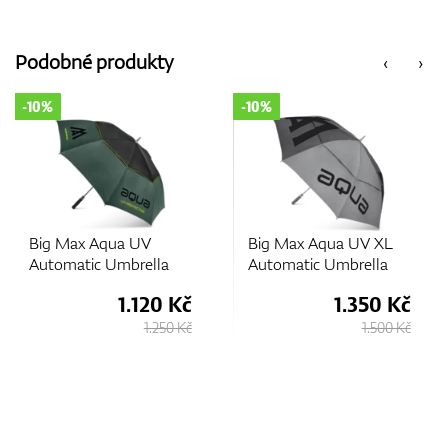
Podobné produkty
‹
›
10%
-10%
-1
Big Max Aqua UV
Big Max Aqua UV XL
B
Automatic Umbrella
Automatic Umbrella
U
1.120 Kč
1.350 Kč
1.250 Kč
1.500 Kč