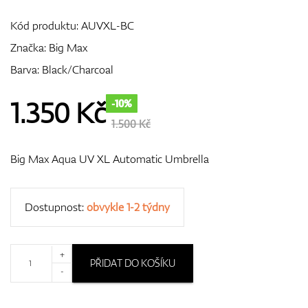
Kód produktu:
AUVXL-BC
Značka:
Big Max
GPS/Dálkoměry
Barva: Black/Charcoal
1.350
Kč
-10%
Doplňky
1.500 Kč
Big Max Aqua UV XL Automatic Umbrella
Dárkové poukazy
Dostupnost:
obvykle 1-2 týdny
+
PŘIDAT DO KOŠÍKU
-