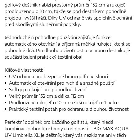
golfový deštník nabízí prostorný průměr 152 cm a rukojeť
prodlouženou o 10 cm, takže se pod deštníkem pohodlně
projdou i vyšší hráči. Díky UV ochraně vás spolehlivě ochrání
před škodlivými slunečními paprsky.
Jednoduché a pohodlné používání zajišťuje funkce
automatického otevírání a příjemná měkká rukojeť, která se
pohodlně drží. Pro dlouhou životnost a ochranu deštníku je
součástí balení praktický textilní obal.
Klíčové vlastnosti:
UV ochrana pro bezpečné hraní golfu na slunci
Automatické otevírání pro rychlé a snadné použití
Softgrip rukojeť pro pohodlné držení
Velký průměr 152 cm a délka 112 cm
Prodloužená rukojeť o 10 cm a širší rukojeť o 4 palce
Praktický textilní potah pro ochranu a dlouhou životnost
Perfektní doplněk pro každého golfistu, který hledá
kombinaci pohodlí, ochrany a odolnosti – BIG MAX AQUA
UV Umbrella XL je deštník, který vás nezklame ani v těch