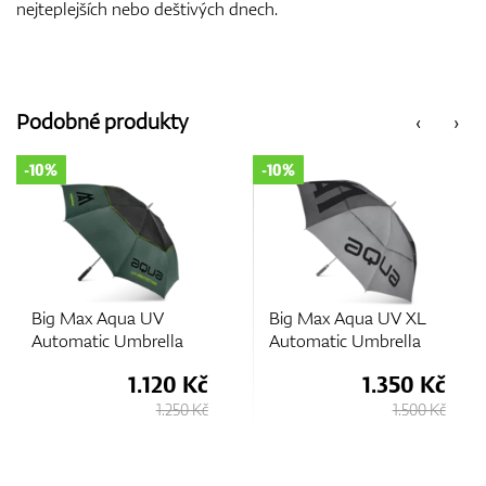
nejteplejších nebo deštivých dnech.
Podobné produkty
‹
›
-10%
-15%
Big Max Aqua UV XL
Big Max Aqua
Automatic Umbrella
Umbrella
1.350 Kč
850 Kč
1.500 Kč
1.000 Kč