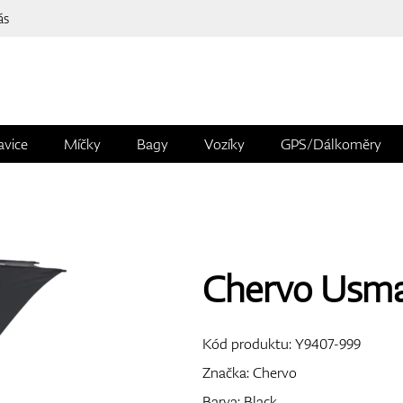
ás
avice
Míčky
Bagy
Vozíky
GPS/Dálkoměry
Chervo Usm
Kód produktu:
Y9407-999
Značka:
Chervo
Barva: Black