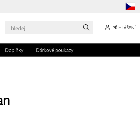
PŘIHLÁŠENÍ
Doplňky
Dárkové poukazy
an