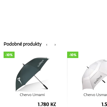
Podobné produkty
‹
›
-10%
-10%
Chervo Umami
Chervo Usma
1.780 Kč
1.