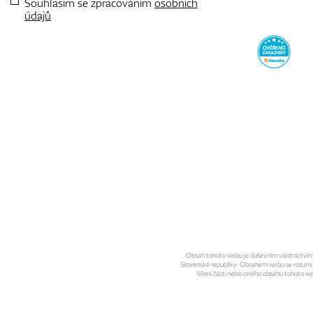
Souhlasím se zpracováním
osobních
údajů
Obsah tohoto webu je duševním vlastnictvím sp
Slovenské republiky. Obsahem webu se rozumí gra
šíření části nebo celého obsahu tohoto w