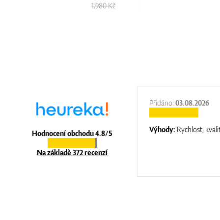
1.980 Kč
:
31.12.2025
Přidáno:
03.08.2026
:
top luxury
Výhody:
Rychlost, kvali
Hodnocení obchodu 4.8/5
Na základě 372 recenzí