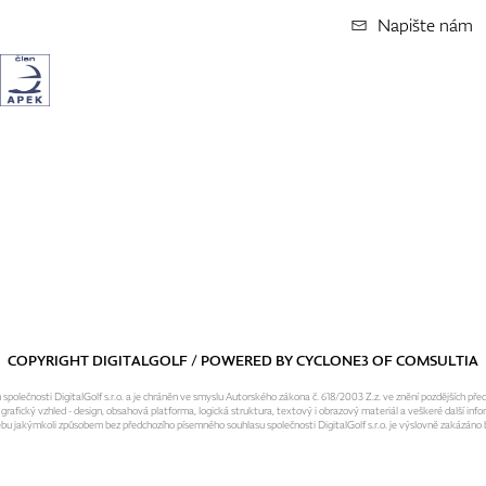
Napište nám
COPYRIGHT DIGITALGOLF / POWERED BY
CYCLONE3
OF
COMSULTIA
olečnosti DigitalGolf s.r.o. a je chráněn ve smyslu Autorského zákona č. 618/2003 Z.z. ve znění pozdějších pře
fický vzhled - design, obsahová platforma, logická struktura, textový i obrazový materiál a veškeré další infor
ebu jakýmkoli způsobem bez předchozího písemného souhlasu společnosti DigitalGolf s.r.o. je výslovně zakázáno b