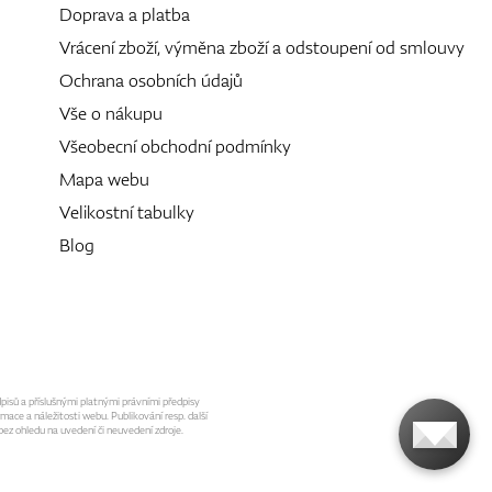
Doprava a platba
Vrácení zboží, výměna zboží a odstoupení od smlouvy
Ochrana osobních údajů
Vše o nákupu
Všeobecní obchodní podmínky
Mapa webu
Velikostní tabulky
Blog
dpisů a příslušnými platnými právními předpisy
mace a náležitosti webu. Publikování resp. další
ez ohledu na uvedení či neuvedení zdroje.