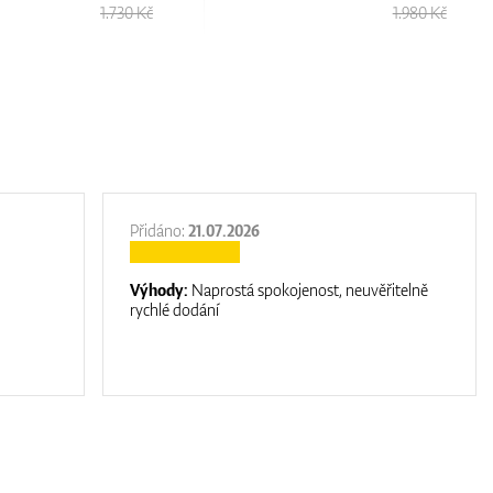
1.730 Kč
1.980 Kč
Přidáno:
21.07.2026
Výhody:
Naprostá spokojenost, neuvěřitelně
rychlé dodání