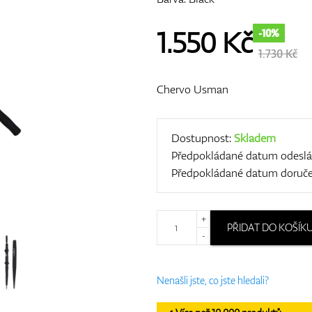
1.550
Kč
-10%
1.730 Kč
Chervo Usman
Dostupnost:
Skladem
Předpokládané datum odeslá
Předpokládané datum doruče
+
PŘIDAT DO KOŠÍK
-
Nenašli jste, co jste hledali?