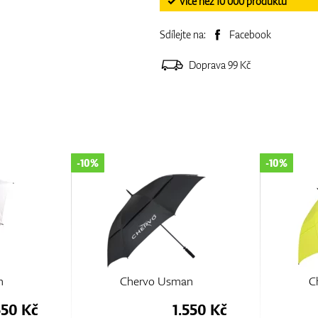
✓ Více než 10 000 produktů
Sdílejte na:
Facebook
Doprava 99 Kč
-10%
-10%
n
Chervo Usman
C
550 Kč
1.550 Kč