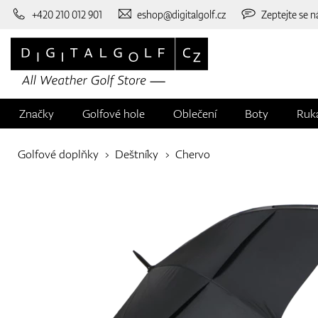
+420 210 012 901
eshop@digitalgolf.cz
Zeptejte se n
Značky
Golfové hole
Oblečení
Boty
Ruk
Golfové doplňky
Deštníky
Chervo