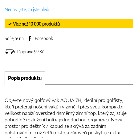
Nenašli jste, co jste hledali?
✓ Více než 10 000 produktů
Sdílejte na:
Facebook
Doprava 99 Kč
Popis produktu
Objevte nový golfový vak AQUA 7H, ideální pro golfisty,
kteří preferují nošení vaků i v zimě. I přes svou kompaktní
velikost nabízí oversized 4směrný zimní top, který zajišťuje
pohodlné rozložení holí a jednoduchou organizaci. Nový
prostor pro deštník / kapuci se skrývá za zadním
polstrováním, což šetří místo a zároveň poskytuje extra