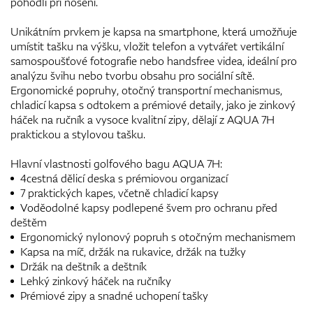
pohodlí při nošení.
Unikátním prvkem je kapsa na smartphone, která umožňuje
umístit tašku na výšku, vložit telefon a vytvářet vertikální
samospoušťové fotografie nebo handsfree videa, ideální pro
analýzu švihu nebo tvorbu obsahu pro sociální sítě.
Ergonomické popruhy, otočný transportní mechanismus,
chladicí kapsa s odtokem a prémiové detaily, jako je zinkový
háček na ručník a vysoce kvalitní zipy, dělají z AQUA 7H
praktickou a stylovou tašku.
Hlavní vlastnosti golfového bagu AQUA 7H:
4cestná dělicí deska s prémiovou organizací
7 praktických kapes, včetně chladicí kapsy
Voděodolné kapsy podlepené švem pro ochranu před
deštěm
Ergonomický nylonový popruh s otočným mechanismem
Kapsa na míč, držák na rukavice, držák na tužky
Držák na deštník a deštník
Lehký zinkový háček na ručníky
Prémiové zipy a snadné uchopení tašky