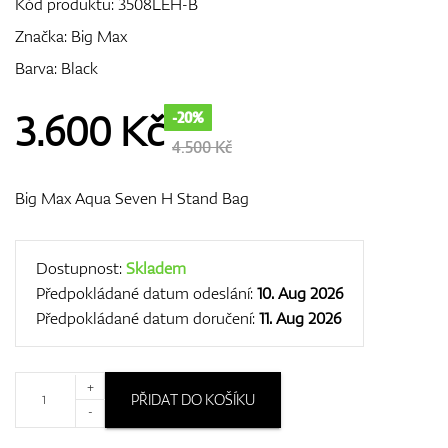
Kód produktu:
3508LEH-B
Značka:
Big Max
Barva: Black
GPS/Dálkoměry
3.600
Kč
-20%
4.500 Kč
Doplňky
Big Max Aqua Seven H Stand Bag
Dárkové poukazy
Dostupnost:
Skladem
Předpokládané datum odeslání:
10. Aug 2026
Předpokládané datum doručení:
11. Aug 2026
+
PŘIDAT DO KOŠÍKU
-