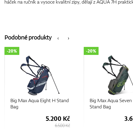
háček na ručník a vysoce kvalitní zipy, dělají z AQUA 7H praktic
Podobné produkty
‹
›
-20%
-20%
Big Max Aqua Seven H
Big Max Aqua Seven
Stand Bag
Stand Bag
3.600 Kč
3.
4.500 Kč