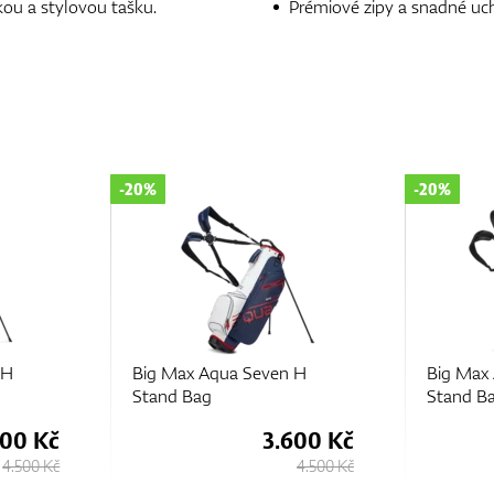
kou a stylovou tašku.
Prémiové zipy a snadné uc
-20%
-20%
 H
Big Max Aqua Seven H
Big Max 
Stand Bag
Stand B
600 Kč
3.600 Kč
4.500 Kč
4.500 Kč