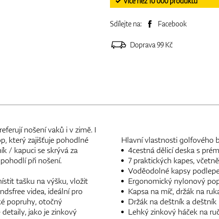
✓ Více než 10 000 produktů
Sdílejte na:
Facebook
Doprava 99 Kč
ferují nošení vaků i v zimě. I
p, který zajišťuje pohodlné
Hlavní vlastnosti golfového
ík / kapuci se skrývá za
4cestná dělicí deska s prém
pohodlí při nošení.
7 praktických kapes, včetně
Voděodolné kapsy podlepe
tit tašku na výšku, vložit
Ergonomický nylonový po
dsfree videa, ideální pro
Kapsa na míč, držák na ruka
ké popruhy, otočný
Držák na deštník a deštník
etaily, jako je zinkový
Lehký zinkový háček na ru