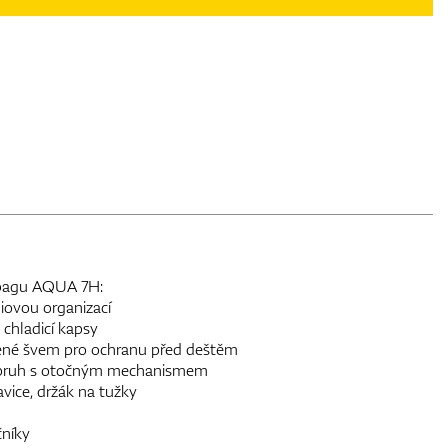
 bagu AQUA 7H:
iovou organizací
 chladicí kapsy
né švem pro ochranu před deštěm
pruh s otočným mechanismem
vice, držák na tužky
čníky