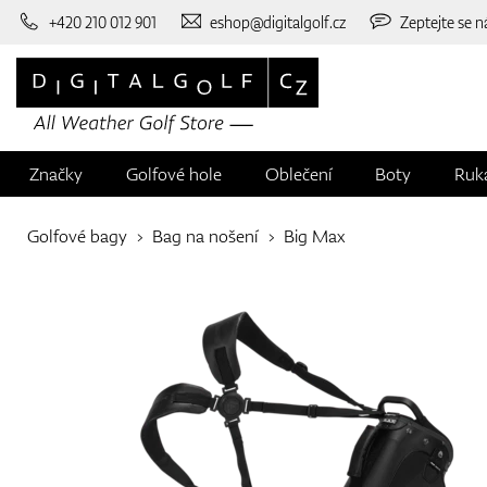
+420 210 012 901
eshop@digitalgolf.cz
Zeptejte se n
Značky
Golfové hole
Oblečení
Boty
Ruk
Golfové bagy
Bag na nošení
Big Max