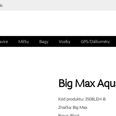
ás
avice
Míčky
Bagy
Vozíky
GPS/Dálkoměry
Big Max Aqu
Kód produktu:
3508LEH-B
Značka:
Big Max
Barva: Black