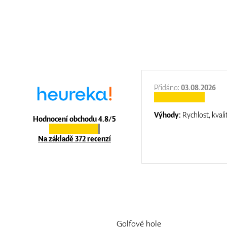
:
31.12.2025
Přidáno:
03.08.2026
:
top luxury
Výhody:
Rychlost, kvali
Hodnocení obchodu 4.8/5
Na základě 372 recenzí
Golfové hole