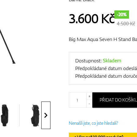
3.600
Kč
-20%
4.500 Kč
Big Max Aqua Seven H Stand B
Dostupnost:
Skladem
Předpokládané datum odeslá
Předpokládané datum doruče
+
PŘIDAT DO KOŠÍK
-
Nenašli jste, co jste hledali?