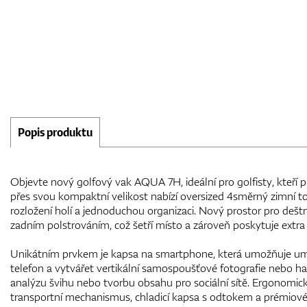
Popis produktu
Objevte nový golfový vak AQUA 7H, ideální pro golfisty, kteří pre
přes svou kompaktní velikost nabízí oversized 4směrný zimní to
rozložení holí a jednoduchou organizaci. Nový prostor pro deštn
zadním polstrováním, což šetří místo a zároveň poskytuje extra 
Unikátním prvkem je kapsa na smartphone, která umožňuje umís
telefon a vytvářet vertikální samospoušťové fotografie nebo han
analýzu švihu nebo tvorbu obsahu pro sociální sítě. Ergonomic
transportní mechanismus, chladicí kapsa s odtokem a prémiové d