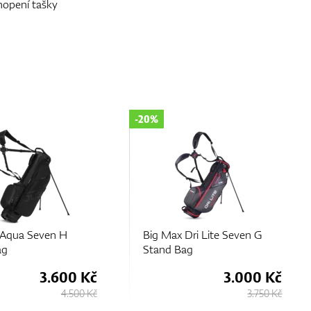
hopení tašky
-20%
Dri Lite Seven G
Big Max Aqua Seven H
ag
Stand Bag
3.000 Kč
3.600 Kč
3.750 Kč
4.500 Kč