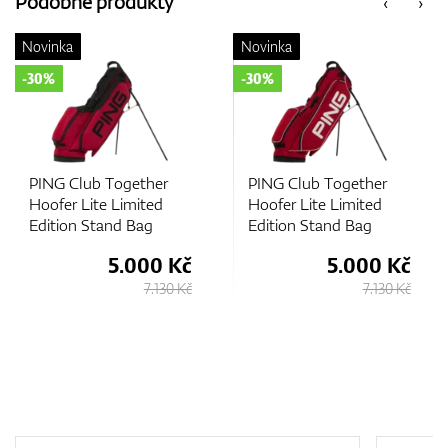
Podobné produkty
‹
›
ovinka
Novinka
No
GPS/Dálkoměry
30%
-30%
-3
Doplňky
PING Club Together
PING Club Together
P
Hoofer Lite Limited
Hoofer Lite Limited
Ho
Edition Stand Bag
Edition Stand Bag
Ed
5.000 Kč
5.000 Kč
Dárkové poukazy
7.130 Kč
7.130 Kč