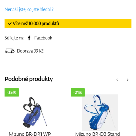
Nenašli jste, co jste hledali?
✓ Více než 10 000 produktů
Sdílejte na:
Facebook
Doprava 99 Kč
Podobné produkty
‹
›
-21%
-15%
R1 WP
Mizuno BR-D3 Stand
Mizuno BR-DX