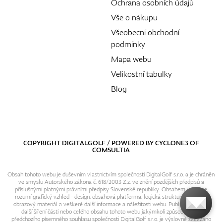
Ochrana osobních údajů
Vše o nákupu
Všeobecní obchodní
podmínky
Mapa webu
Velikostní tabulky
Blog
COPYRIGHT DIGITALGOLF / POWERED BY
CYCLONE3
OF
COMSULTIA
Obsah tohoto webu je duševním vlastnictvím společnosti DigitalGolf s.r.o. a je chráněn
ve smyslu Autorského zákona č. 618/2003 Z.z. ve znění pozdějších předpisů a
příslušnými platnými právními předpisy Slovenské republiky. Obsahem webu se
rozumí grafický vzhled - design, obsahová platforma, logická struktura, textový i
obrazový materiál a veškeré další informace a náležitosti webu. Publikování resp.
další šíření části nebo celého obsahu tohoto webu jakýmkoli způsobem bez
předchozího písemného souhlasu společnosti DigitalGolf s.r.o. je výslovně zakázáno