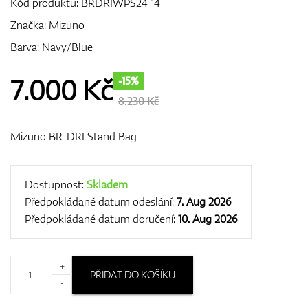
Kód produktu:
BRDRIWPS24 14
Značka:
Mizuno
Barva: Navy/Blue
GPS/Dálkoměry
7.000
Kč
-15%
8.230 Kč
Doplňky
Mizuno BR-DRI Stand Bag
Dárkové poukazy
Dostupnost:
Skladem
Předpokládané datum odeslání:
7. Aug 2026
Předpokládané datum doručení:
10. Aug 2026
+
PŘIDAT DO KOŠÍKU
-