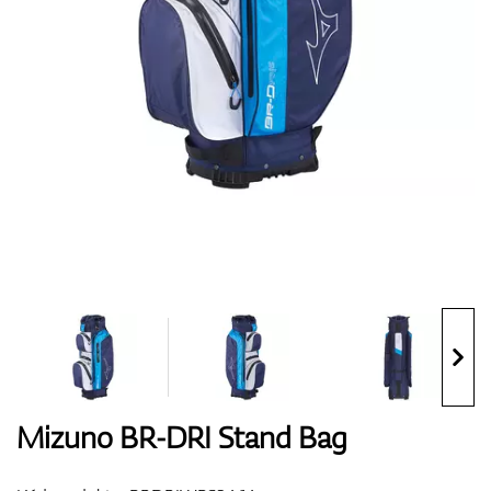
Boty
Rukavice
Míčky
Bagy
Mizuno BR-DRI Stand Bag
Vozíky