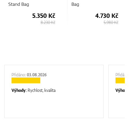
Bag
Bag
.350 Kč
4.730 Kč
6.
8.230 Kč
5.980 Kč
Přidáno:
03.08.2026
Přidáno
Výhody:
Rychlost, kvalita
Výhod