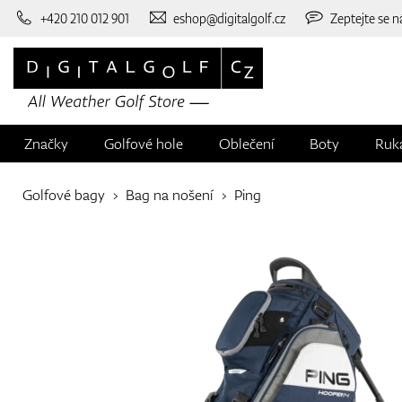
+420 210 012 901
eshop@digitalgolf.cz
Zeptejte se n
Značky
Golfové hole
Oblečení
Boty
Ruk
Golfové bagy
Bag na nošení
Ping