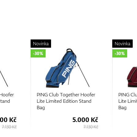
Novinka
Novinka
-30%
-30%
Hoofer
PING Club Together Hoofer
PING Clu
Stand
Lite Limited Edition Stand
Lite Lim
Bag
Bag
000 Kč
5.000 Kč
7.130 Kč
7.130 Kč