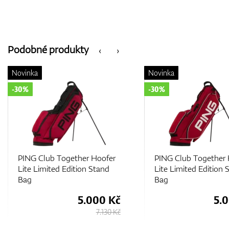
Podobné produkty
‹
›
Novinka
Novinka
-30%
-30%
PING Club Together Hoofer
PING Club Together 
Lite Limited Edition Stand
Lite Limited Edition 
Bag
Bag
5.000 Kč
5.
7.130 Kč