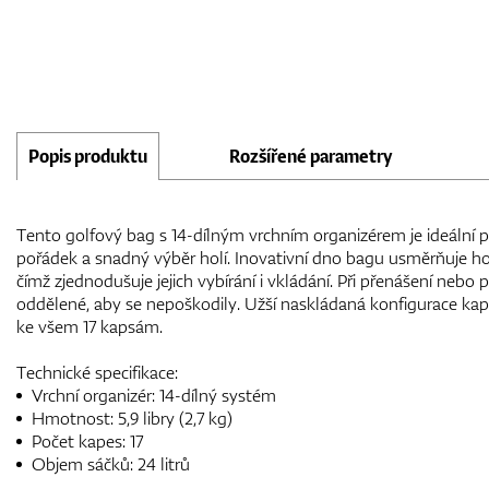
Popis produktu
Rozšířené parametry
Tento golfový bag s 14-dílným vrchním organizérem je ideální pro
pořádek a snadný výběr holí. Inovativní dno bagu usměrňuje h
čímž zjednodušuje jejich vybírání i vkládání. Při přenášení nebo 
oddělené, aby se nepoškodily. Užší naskládaná konfigurace kap
ke všem 17 kapsám.
Technické specifikace:
Vrchní organizér: 14-dílný systém
Hmotnost: 5,9 libry (2,7 kg)
Počet kapes: 17
Objem sáčků: 24 litrů