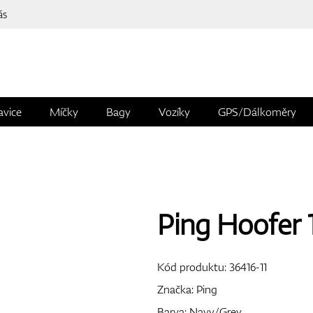
ás
avice
Míčky
Bagy
Vozíky
GPS/Dálkoměry
Ping Hoofer 
Kód produktu:
36416-11
Značka:
Ping
Barva: Navy/Grey