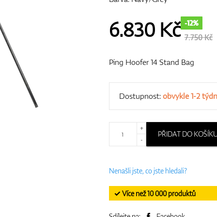
6.830
Kč
-12%
7.750 Kč
Ping Hoofer 14 Stand Bag
Dostupnost:
obvykle 1-2 týd
+
PŘIDAT DO KOŠÍK
-
Nenašli jste, co jste hledali?
✓ Více než 10 000 produktů
Sdílejte na:
Facebook