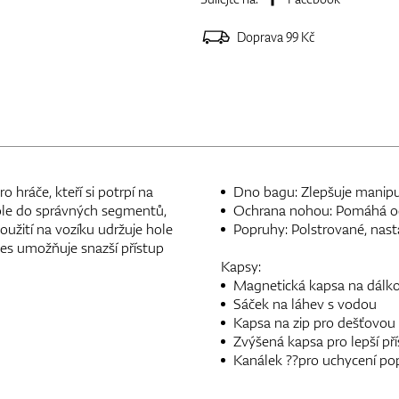
Doprava 99 Kč
 hráče, kteří si potrpí na
Dno bagu: Zlepšuje manipul
ole do správných segmentů,
Ochrana nohou: Pomáhá odd
použití na vozíku udržuje hole
Popruhy: Polstrované, nasta
es umožňuje snazší přístup
Kapsy:
Magnetická kapsa na dálk
Sáček na láhev s vodou
Kapsa na zip pro dešťovou
Zvýšená kapsa pro lepší př
Kanálek ??pro uchycení po