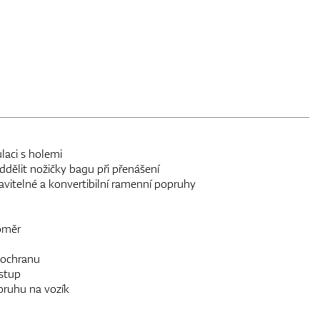
aci s holemi
ělit nožičky bagu při přenášení
vitelné a konvertibilní ramenní popruhy
oměr
 ochranu
ístup
pruhu na vozík