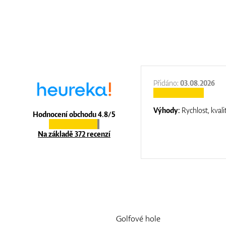
:
31.12.2025
Přidáno:
03.08.2026
:
top luxury
Výhody:
Rychlost, kvali
Hodnocení obchodu 4.8/5
Na základě 372 recenzí
Golfové hole