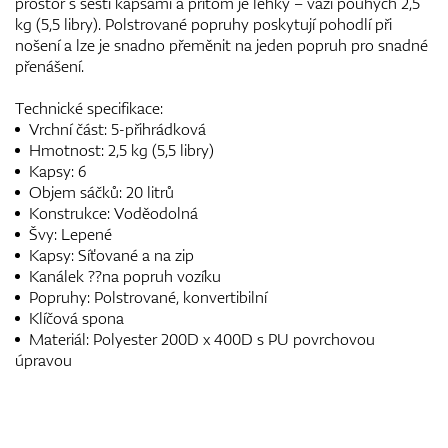
prostor s šesti kapsami a přitom je lehký – váží pouhých 2,5
kg (5,5 libry). Polstrované popruhy poskytují pohodlí při
nošení a lze je snadno přeměnit na jeden popruh pro snadné
přenášení.
Technické specifikace:
Vrchní část: 5-přihrádková
Hmotnost: 2,5 kg (5,5 libry)
Kapsy: 6
Objem sáčků: 20 litrů
Konstrukce: Voděodolná
Švy: Lepené
Kapsy: Síťované a na zip
Kanálek ??na popruh vozíku
Popruhy: Polstrované, konvertibilní
Klíčová spona
Materiál: Polyester 200D x 400D s PU povrchovou
úpravou