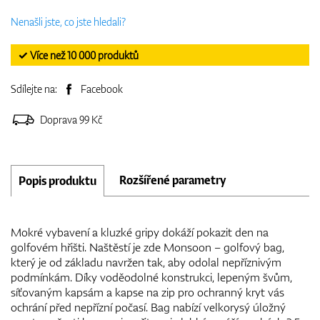
Nenašli jste, co jste hledali?
✓ Více než 10 000 produktů
Sdílejte na:
Facebook
Doprava 99 Kč
Rozšířené parametry
Popis produktu
Mokré vybavení a kluzké gripy dokáží pokazit den na
golfovém hřišti. Naštěstí je zde Monsoon – golfový bag,
který je od základu navržen tak, aby odolal nepříznivým
podmínkám. Díky voděodolné konstrukci, lepeným švům,
síťovaným kapsám a kapse na zip pro ochranný kryt vás
ochrání před nepřízní počasí. Bag nabízí velkorysý úložný