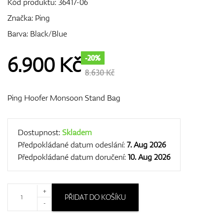
Kód produktu:
36417-06
Značka:
Ping
Barva: Black/Blue
GPS/Dálkoměry
6.900
Kč
-20%
8.630 Kč
Doplňky
Ping Hoofer Monsoon Stand Bag
Dárkové poukazy
Dostupnost:
Skladem
Předpokládané datum odeslání:
7. Aug 2026
Předpokládané datum doručení:
10. Aug 2026
+
PŘIDAT DO KOŠÍKU
-