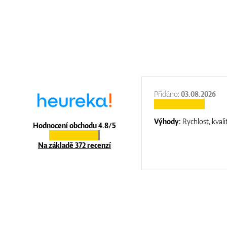
:
31.12.2025
Přidáno:
03.08.2026
:
top luxury
Výhody:
Rychlost, kvali
Hodnocení obchodu 4.8/5
Na základě 372 recenzí