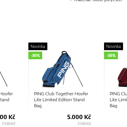
Novinka
Novinka
-30%
-30%
Hoofer
PING Club Together Hoofer
PING Clu
Stand
Lite Limited Edition Stand
Lite Lim
Bag
Bag
000 Kč
5.000 Kč
7.130 Kč
7.130 Kč