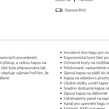
Doprava 99 Kč
Inovativní dno bagu pro sna
barevných provedeních.
Ergonomická horní část pro
ší přístup, a velkou kapsu na
Ochranné kryty na nožičkách
 část byla přepracována tak,
Polstrované, nastavitelné 
zlepšuje vyjímání holí tím, že
Zipová kapsa na plášť do d
ělené.
Kapsa na oblečení s plnoh
Úložné složky uvnitř kapsy
Snadno dostupná kapsa na
Zipová kapsa na dálkoměr
Odnímatelný panel na kap
Kanál pro upevnění bagu na
Materiál: 300D polyester