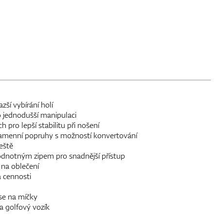
zší vybírání holí
 jednodušší manipulaci
 pro lepší stabilitu při nošení
ramenní popruhy s možností konvertování
eště
odnotným zipem pro snadnější přístup
 na oblečení
 cennosti
se na míčky
 golfový vozík