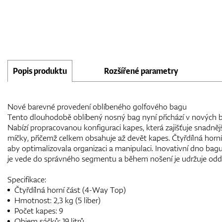
Popis produktu
Rozšířené parametry
Nové barevné provedení oblíbeného golfového bagu
Tento dlouhodobě oblíbený nosný bag nyní přichází v nových 
Nabízí propracovanou konfiguraci kapes, která zajišťuje snadněj
míčky, přičemž celkem obsahuje až devět kapes. Čtyřdílná horní
aby optimalizovala organizaci a manipulaci. Inovativní dno bagu 
je vede do správného segmentu a během nošení je udržuje odd
Specifikace:
Čtyřdílná horní část (4-Way Top)
Hmotnost: 2,3 kg (5 liber)
Počet kapes: 9
Objem sáčků: 19 litrů