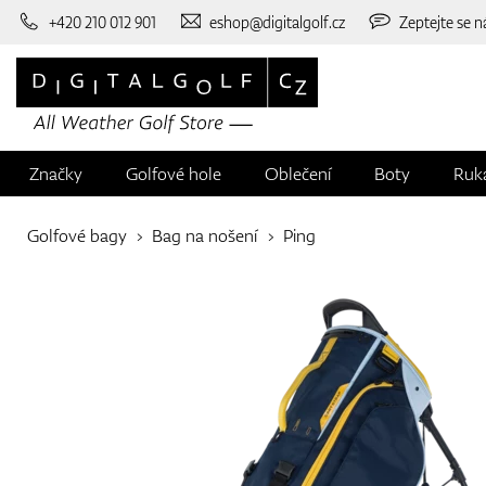
+420 210 012 901
eshop@digitalgolf.cz
Zeptejte se n
Značky
Golfové hole
Oblečení
Boty
Ruk
Golfové bagy
Bag na nošení
Ping