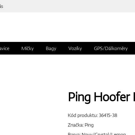
ás
avice
Míčky
Bagy
Vozíky
GPS/Dálkoměry
Ping Hoofer 
Kód produktu:
36415-38
Značka:
Ping
Barva: Navy/Crystal/Lemon