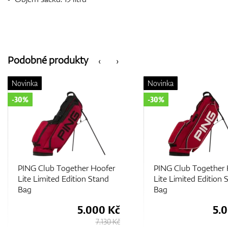
Podobné produkty
‹
›
Novinka
Novinka
-30%
-30%
PING Club Together Hoofer
PING Club Together 
Lite Limited Edition Stand
Lite Limited Edition 
Bag
Bag
5.000 Kč
5.
7.130 Kč