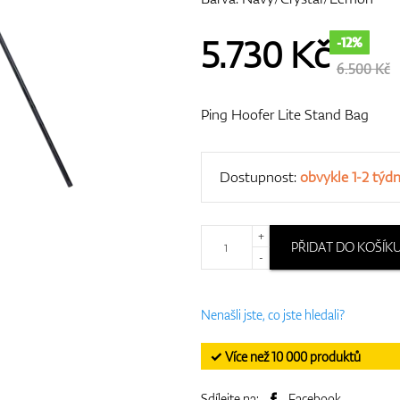
5.730
Kč
-12%
6.500 Kč
Ping Hoofer Lite Stand Bag
Dostupnost:
obvykle 1-2 týd
+
PŘIDAT DO KOŠÍK
-
Nenašli jste, co jste hledali?
✓ Více než 10 000 produktů
Sdílejte na:
Facebook