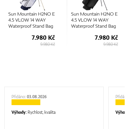
n H2NO E
Sun Mountain H2NO E
Sun Mountain
 WAY
4.5 VLOW 14 WAY
4.5 VLOW 14 
tand Bag
Waterproof Stand Bag
Waterproof St
.980 Kč
7.980 Kč
7.
9.980 Kč
9.980 Kč
Přidáno:
03.08.2026
Přidáno
Výhody:
Rychlost, kvalita
Výhod