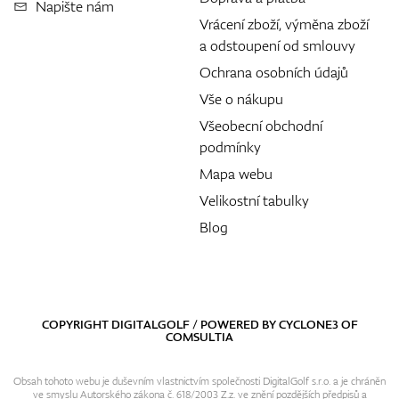
Napište nám
Vrácení zboží, výměna zboží
a odstoupení od smlouvy
Ochrana osobních údajů
Vše o nákupu
Všeobecní obchodní
podmínky
Mapa webu
Velikostní tabulky
Blog
COPYRIGHT DIGITALGOLF / POWERED BY
CYCLONE3
OF
COMSULTIA
Obsah tohoto webu je duševním vlastnictvím společnosti DigitalGolf s.r.o. a je chráněn
ve smyslu Autorského zákona č. 618/2003 Z.z. ve znění pozdějších předpisů a