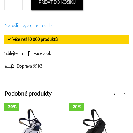
PŘIDAT DO KOŠÍKU
-
Nenašli jste, co jste hledali?
✓ Více než 10 000 produktů
Sdílejte na:
Facebook
Doprava 99 Kč
Podobné produkty
‹
›
-20%
-20%