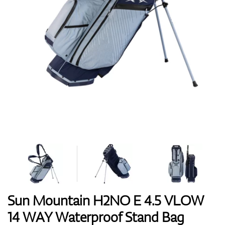
Boty
Rukavice
Míčky
Bagy
Sun Mountain H2NO E 4.5 VLOW
14 WAY Waterproof Stand Bag
Vozíky