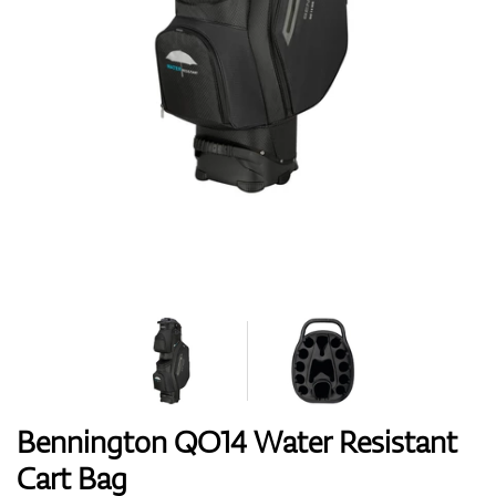
Boty
Rukavice
Míčky
Bagy
Bennington QO14 Water Resistant
Cart Bag
Vozíky