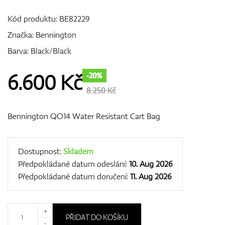
Kód produktu:
BE82229
Značka:
Bennington
GPS/Dálkoměry
Barva: Black/Black
6.600
Kč
-20%
Doplňky
8.250 Kč
Bennington QO14 Water Resistant Cart Bag
Dárkové poukazy
Dostupnost:
Skladem
Předpokládané datum odeslání:
10. Aug 2026
Předpokládané datum doručení:
11. Aug 2026
+
PŘIDAT DO KOŠÍKU
-