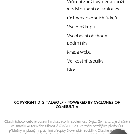
Vrácení zboží, výměna zboží
a odstoupení od smlouvy
Ochrana osobních údajů
Vše o nákupu
Všeobecní obchodní
podmínky
Mapa webu
Velikostní tabulky
Blog
COPYRIGHT DIGITALGOLF / POWERED BY
CYCLONE3
OF
COMSULTIA
Obsah tohoto webu je duševním vlastnictvím společnosti DigitalGolf s.r.o. a je chráněn
ve smyslu Autorského zákona č. 618/2003 Z.z. ve znění pozdějších předpisů a
příslušnými platnými právními předpisy Slovenské republiky. Obsahem webu se