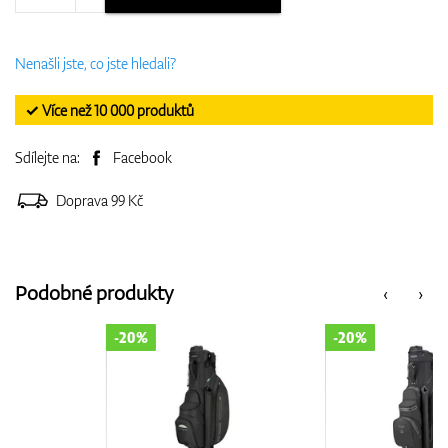
Nenašli jste, co jste hledali?
✓ Více než 10 000 produktů
Sdílejte na:
Facebook
Doprava 99 Kč
Podobné produkty
‹
›
-20%
-20%