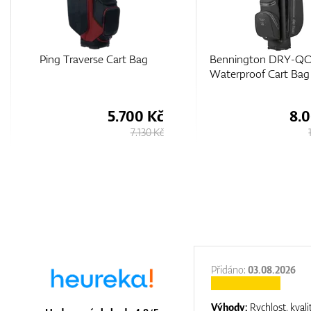
Ping Traverse Cart Bag
Bennington DRY-QO
Waterproof Cart Bag
5.700 Kč
8.
7.130 Kč
:
31.12.2025
Přidáno:
03.08.2026
:
top luxury
Výhody:
Rychlost, kvali