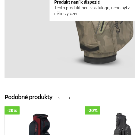
Produkt není k dispozici
Tento produkt není v katalogu, nebo byl z
něho vyřazen.
Podobné produkty
‹
›
-20%
-20%