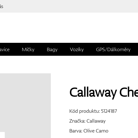
ás
avice
Míčky
Bagy
Vozíky
GPS/Dálkoměry
Callaway Che
Kód produktu:
5124187
Značka:
Callaway
Barva: Olive Camo