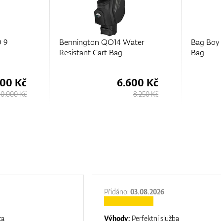
 9
Bennington QO14 Water
Bag Boy
Resistant Cart Bag
Bag
000 Kč
6.600 Kč
10.000 Kč
8.250 Kč
Přidáno:
03.08.2026
ta
Výhody:
Perfektní služba