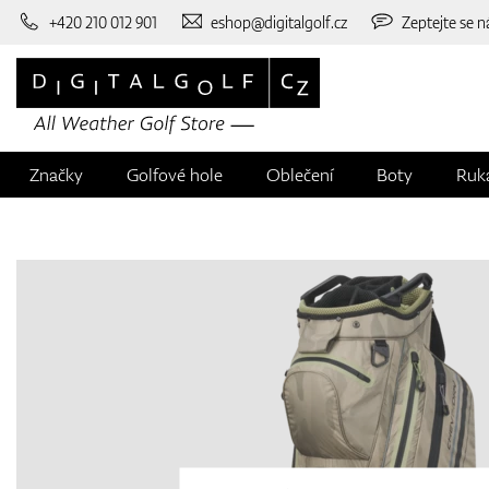
+420 210 012 901
eshop@digitalgolf.cz
Zeptejte se n
Značky
Golfové hole
Oblečení
Boty
Ruk