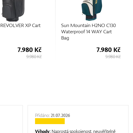
 REVOLVER XP Cart
Sun Mountain H2NO C130
Waterproof 14 WAY Cart
Bag
7.980 Kč
7.980 Kč
9.980 Kč
9.980 Kč
Přidáno:
21.07.2026
Výhody:
Naprostá spokojenost, neuvěřitelně