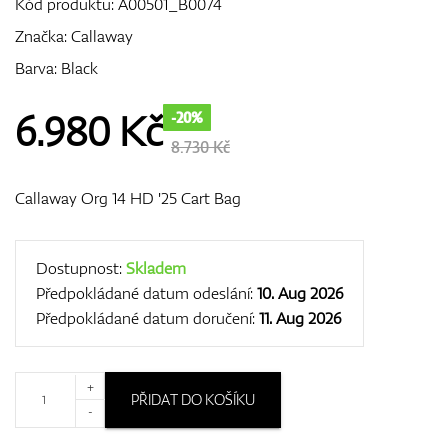
Kód produktu:
A00501_B0074
Značka:
Callaway
Barva: Black
GPS/Dálkoměry
6.980
Kč
-20%
8.730 Kč
Doplňky
Callaway Org 14 HD '25 Cart Bag
Dárkové poukazy
Dostupnost:
Skladem
Předpokládané datum odeslání:
10. Aug 2026
Předpokládané datum doručení:
11. Aug 2026
+
PŘIDAT DO KOŠÍKU
-