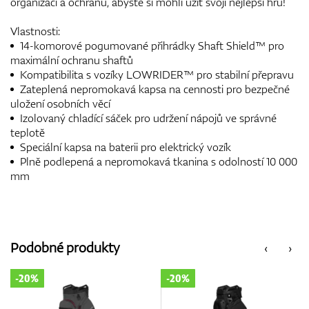
organizaci a ochranu, abyste si mohli užít svoji nejlepší hru!
Vlastnosti:
14-komorové pogumované přihrádky Shaft Shield™ pro
maximální ochranu shaftů
Kompatibilita s vozíky LOWRIDER™ pro stabilní přepravu
Zateplená nepromokavá kapsa na cennosti pro bezpečné
uložení osobních věcí
Izolovaný chladící sáček pro udržení nápojů ve správné
teplotě
Speciální kapsa na baterii pro elektrický vozík
Plně podlepená a nepromokavá tkanina s odolností 10 000
mm
Podobné produkty
‹
›
-20%
-20%