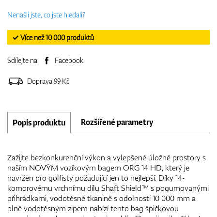
Nenašli jste, co jste hledali?
✓ Více než 10 000 produktů
Sdílejte na:
Facebook
Doprava 99 Kč
Rozšířené parametry
Popis produktu
Zažijte bezkonkurenční výkon a vylepšené úložné prostory s
naším NOVÝM vozíkovým bagem ORG 14 HD, který je
navržen pro golfisty požadující jen to nejlepší. Díky 14-
komorovému vrchnímu dílu Shaft Shield™ s pogumovanými
přihrádkami, vodotěsné tkanině s odolností 10 000 mm a
plně vodotěsným zipem nabízí tento bag špičkovou