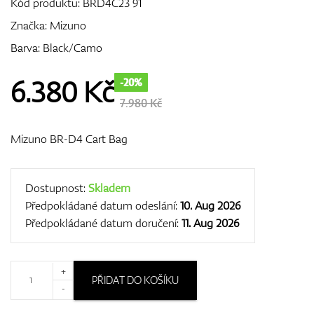
Kód produktu:
BRD4C23 91
Značka:
Mizuno
Barva: Black/Camo
GPS/Dálkoměry
6.380
Kč
-20%
7.980 Kč
Doplňky
Mizuno BR-D4 Cart Bag
Dárkové poukazy
Dostupnost:
Skladem
Předpokládané datum odeslání:
10. Aug 2026
Předpokládané datum doručení:
11. Aug 2026
+
PŘIDAT DO KOŠÍKU
-