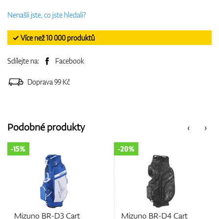
Nenašli jste, co jste hledali?
✓ Více než 10 000 produktů
Sdílejte na:
Facebook
Doprava 99 Kč
Podobné produkty
‹
›
-15%
-20%
Mizuno BR-D3 Cart
Mizuno BR-D4 Cart