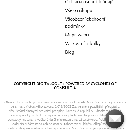
Ochrana osobních údajů
Vše o nákupu
Všeobecní obchodní
podmínky
Mapa webu
Velikostní tabulky
Blog
COPYRIGHT DIGITALGOLF / POWERED BY
CYCLONE3
OF
COMSULTIA
Obsah tohoto webu je duševním vlastnictvím společnosti DigitalGolf s.r.o. a je chráněn
ve smyslu Autorského zákona č. 618/2003 Z.z. ve znění pozdějších předpisů a
příslušnými platnými právními předpisy Slovenské republiky. Obsahem webu se
rozumí grafický vzhled - design, obsahová platforma, logická struktura, textový i
obrazový materiál a veškeré další informace a náležitosti webu. Publikování resp.
další šíření části nebo celého obsahu tohoto webu jakýmkoli způsobem bez
předchozího písemného souhlasu společnosti DigitalGolf s.r.o. je výslovně zakázáno