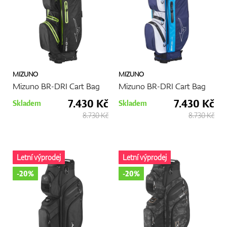
GPS/Dálkoměry
MIZUNO
MIZUNO
Doplňky
Mizuno BR-DRI Cart Bag
Mizuno BR-DRI Cart Bag
7.430 Kč
7.430 Kč
Skladem
Skladem
8.730 Kč
8.730 Kč
Dárkové poukazy
Letní výprodej
Letní výprodej
-20%
-20%