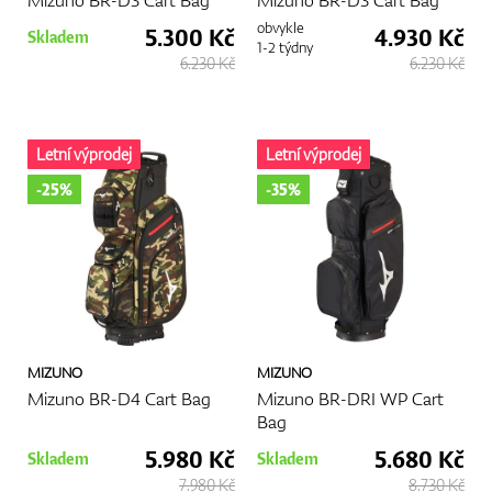
obvykle
5.300 Kč
4.930 Kč
Skladem
1-2 týdny
6.230 Kč
6.230 Kč
Letní výprodej
Letní výprodej
-25%
-35%
MIZUNO
MIZUNO
Mizuno BR-D4 Cart Bag
Mizuno BR-DRI WP Cart
Bag
5.980 Kč
5.680 Kč
Skladem
Skladem
7.980 Kč
8.730 Kč