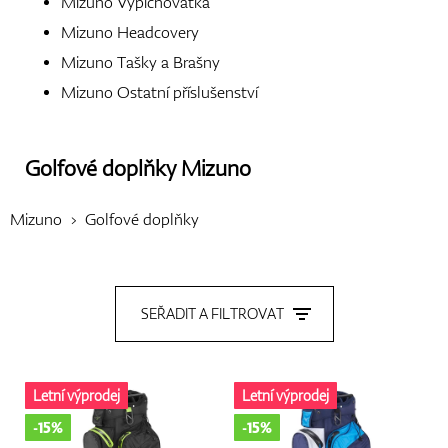
Mizuno Vypichovátka
Mizuno Headcovery
Boty
Mizuno Tašky a Brašny
Mizuno Ostatní příslušenství
Rukavice
Golfové doplňky
Mizuno
Mizuno
Golfové doplňky
Míčky
SEŘADIT A FILTROVAT
Bagy
Letní výprodej
Letní výprodej
Vozíky
-15%
-15%