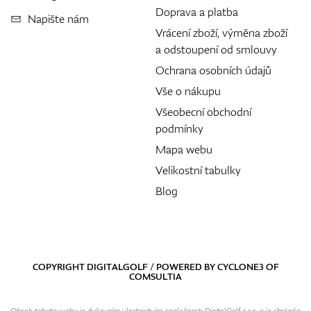
Doprava a platba
Napište nám
Vrácení zboží, výměna zboží
a odstoupení od smlouvy
Ochrana osobních údajů
Vše o nákupu
Všeobecní obchodní
podmínky
Mapa webu
Velikostní tabulky
Blog
COPYRIGHT DIGITALGOLF / POWERED BY
CYCLONE3
OF
COMSULTIA
Obsah tohoto webu je duševním vlastnictvím společnosti DigitalGolf s.r.o. a je chráněn