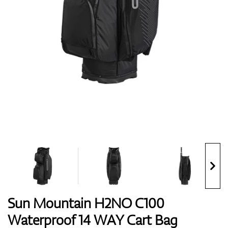
Boty
Rukavice
Míčky
Bagy
Sun Mountain H2NO C100
Waterproof 14 WAY Cart Bag
Vozíky