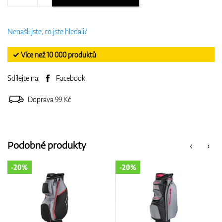
Nenašli jste, co jste hledali?
✓ Více než 10 000 produktů
Sdílejte na:
Facebook
Doprava 99 Kč
Podobné produkty
‹
›
-20%
-20%