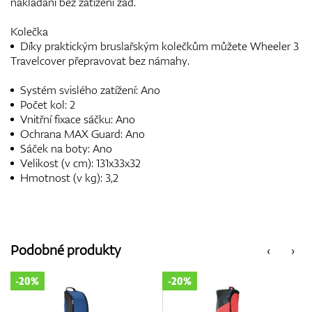
nakládání bez zatížení zad.
Kolečka
Díky praktickým bruslařským kolečkům můžete Wheeler 3
Travelcover přepravovat bez námahy.
Systém svislého zatížení: Ano
Počet kol: 2
Vnitřní fixace sáčku: Ano
Ochrana MAX Guard: Ano
Sáček na boty: Ano
Velikost (v cm): 131x33x32
Hmotnost (v kg): 3,2
Podobné produkty
‹
›
-20%
-20%