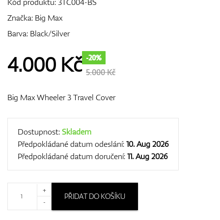
Kód produktu:
3TC004-BS
Značka:
Big Max
Barva: Black/Silver
GPS/Dálkoměry
4.000
Kč
-20%
5.000 Kč
Doplňky
Big Max Wheeler 3 Travel Cover
Dárkové poukazy
Dostupnost:
Skladem
Předpokládané datum odeslání:
10. Aug 2026
Předpokládané datum doručení:
11. Aug 2026
+
PŘIDAT DO KOŠÍKU
-