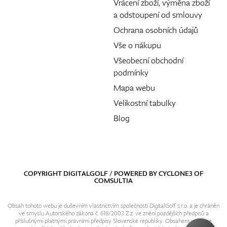
Vrácení zboží, výměna zboží
a odstoupení od smlouvy
Ochrana osobních údajů
Vše o nákupu
Všeobecní obchodní
podmínky
Mapa webu
Velikostní tabulky
Blog
COPYRIGHT DIGITALGOLF / POWERED BY
CYCLONE3
OF
COMSULTIA
Obsah tohoto webu je duševním vlastnictvím společnosti DigitalGolf s.r.o. a je chráněn
ve smyslu Autorského zákona č. 618/2003 Z.z. ve znění pozdějších předpisů a
příslušnými platnými právními předpisy Slovenské republiky. Obsahem webu se