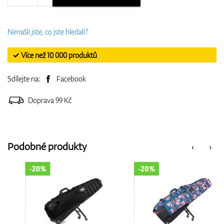
Nenašli jste, co jste hledali?
✓ Více než 10 000 produktů
Sdílejte na:
Facebook
Doprava 99 Kč
Podobné produkty
‹
›
-20%
-20%