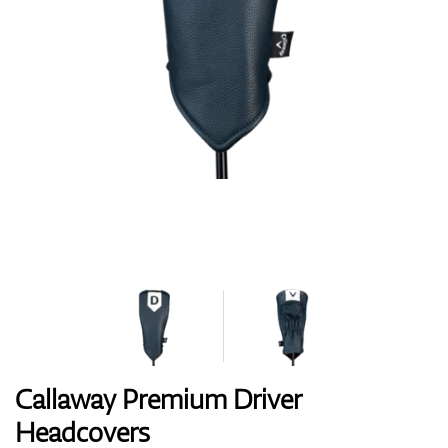
Boty
Rukavice
Míčky
Bagy
Callaway Premium Driver
Headcovers
Vozíky