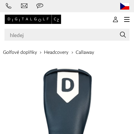
Golfové doplňky
Headcovery
Callaway
Značky
Golfové hole
Oblečení