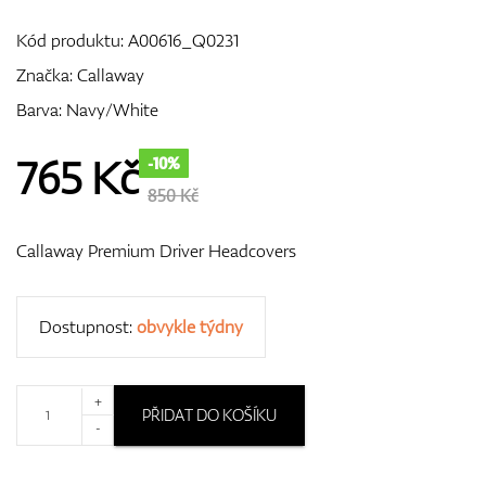
Kód produktu:
A00616_Q0231
Značka:
Callaway
GPS/Dálkoměry
Barva: Navy/White
765
Kč
-10%
Doplňky
850 Kč
Callaway Premium Driver Headcovers
Dárkové poukazy
Dostupnost:
obvykle týdny
+
PŘIDAT DO KOŠÍKU
-