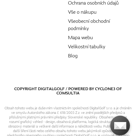
Ochrana osobních údajů
Vše o nákupu
Všeobecní obchodní
podmínky
Mapa webu
Velikostní tabulky
Blog
COPYRIGHT DIGITALGOLF / POWERED BY
CYCLONE3
OF
COMSULTIA
Obsah tohoto webu je duševním vlastnictvím společnosti DigitalGolf s.r.o. a je chráněn
ve smyslu Autorského zákona č. 618/2003 Z.z. ve znění pozdějších předpisů a
příslušnými platnými právními předpisy Slovenské republiky. Obsahem webu se
rozumí grafický vzhled - design, obsahová platforma, logická struktura, textový i
obrazový materiál a veškeré další informace a náležitosti webu. Publikování resp.
další šíření části nebo celého obsahu tohoto webu jakýmkoli způsobem bez
předchozího písemného souhlasu společnosti DigitalGolf s.r.o. je výslovně zakázáno