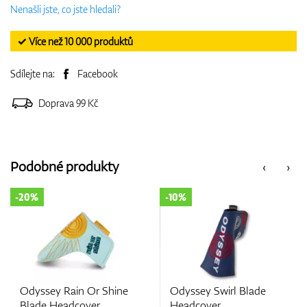
Nenašli jste, co jste hledali?
✓ Více než 10 000 produktů
Sdílejte na:
Facebook
Doprava 99 Kč
Podobné produkty
‹
›
-20%
-10%
Odyssey Rain Or Shine
Odyssey Swirl Blade
Blade Headcover
Headcover