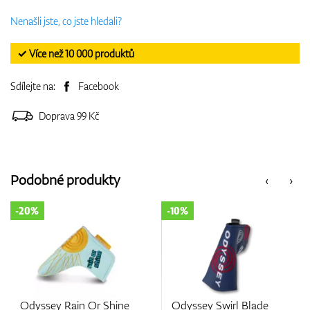
Nenašli jste, co jste hledali?
✓ Více než 10 000 produktů
Sdílejte na:
Facebook
Doprava 99 Kč
Podobné produkty
‹
›
-10%
-20%
 Or Shine
Odyssey Swirl Blade
J.Lindeberg Dri