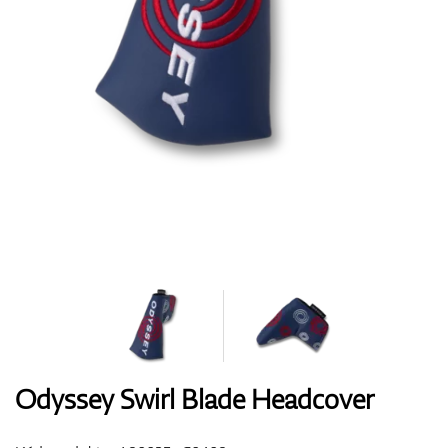
Boty
Rukavice
Míčky
Bagy
Odyssey Swirl Blade Headcover
Vozíky