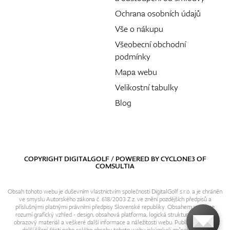
Ochrana osobních údajů
Vše o nákupu
Všeobecní obchodní
podmínky
Mapa webu
Velikostní tabulky
Blog
COPYRIGHT DIGITALGOLF / POWERED BY
CYCLONE3
OF
COMSULTIA
Obsah tohoto webu je duševním vlastnictvím společnosti DigitalGolf s.r.o. a je chráněn
ve smyslu Autorského zákona č. 618/2003 Z.z. ve znění pozdějších předpisů a
příslušnými platnými právními předpisy Slovenské republiky. Obsahem webu se
rozumí grafický vzhled - design, obsahová platforma, logická struktura, textový i
obrazový materiál a veškeré další informace a náležitosti webu. Publikování resp.
další šíření části nebo celého obsahu tohoto webu jakýmkoli způsobem bez