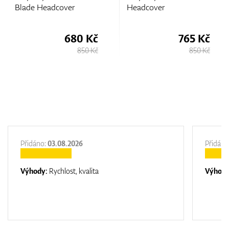
ver
Headcover
Headcover
680 Kč
765 Kč
1.
850 Kč
850 Kč
Přidáno:
03.08.2026
Přidáno
Výhody:
Rychlost, kvalita
Výhod