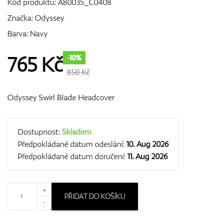
Kód produktu:
A80035_C0408
Značka:
Odyssey
Barva: Navy
GPS/Dálkoměry
765
Kč
-10%
850 Kč
Doplňky
Odyssey Swirl Blade Headcover
Dárkové poukazy
Dostupnost:
Skladem
Předpokládané datum odeslání:
10. Aug 2026
Předpokládané datum doručení:
11. Aug 2026
+
PŘIDAT DO KOŠÍKU
-