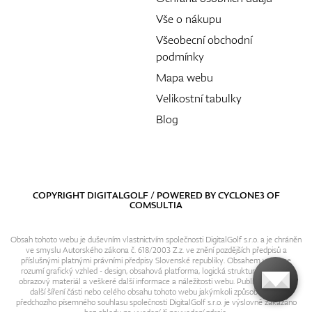
Vše o nákupu
Všeobecní obchodní
podmínky
Mapa webu
Velikostní tabulky
Blog
COPYRIGHT DIGITALGOLF / POWERED BY
CYCLONE3
OF
COMSULTIA
Obsah tohoto webu je duševním vlastnictvím společnosti DigitalGolf s.r.o. a je chráněn
ve smyslu Autorského zákona č. 618/2003 Z.z. ve znění pozdějších předpisů a
příslušnými platnými právními předpisy Slovenské republiky. Obsahem webu se
rozumí grafický vzhled - design, obsahová platforma, logická struktura, textový i
obrazový materiál a veškeré další informace a náležitosti webu. Publikování resp.
další šíření části nebo celého obsahu tohoto webu jakýmkoli způsobem bez
předchozího písemného souhlasu společnosti DigitalGolf s.r.o. je výslovně zakázáno