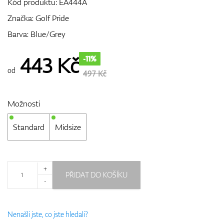
Kód produktu:
EA444A
Značka:
Golf Pride
Barva: Blue/Grey
GPS/Dálkoměry
443
Kč
-11%
od
497 Kč
Doplňky
Možnosti
Standard
Midsize
Dárkové poukazy
+
PŘIDAT DO KOŠÍKU
-
Nenašli jste, co jste hledali?