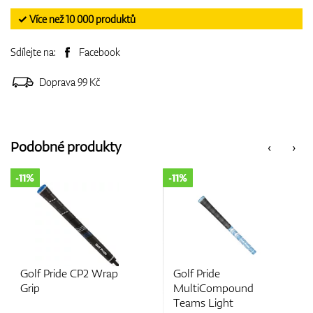
✓ Více než 10 000 produktů
Sdílejte na:
Facebook
Doprava 99 Kč
Podobné produkty
‹
›
11%
-11%
-11
Golf Pride CP2 Wrap
Golf Pride
Go
Grip
MultiCompound
M
Teams Light
Bl