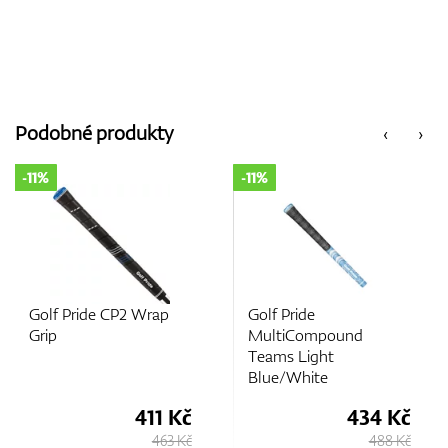
Podobné produkty
‹
›
-11%
-11%
rap
Golf Pride
Golf Pride
MultiCompound
MultiCompound
Teams Light
Blue/Black Midsiz
Blue/White
11 Kč
434 Kč
42
463 Kč
488 Kč
4