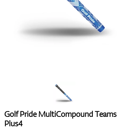
Boty
Rukavice
Míčky
Bagy
Golf Pride MultiCompound Teams
Plus4
Vozíky