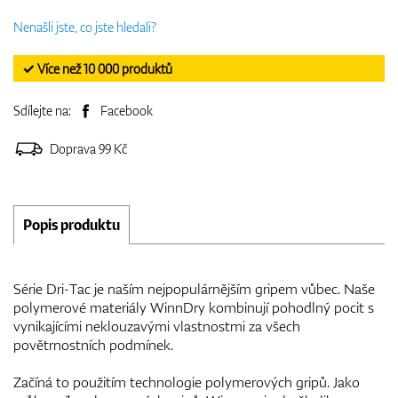
Nenašli jste, co jste hledali?
✓ Více než 10 000 produktů
Sdílejte na:
Facebook
Doprava 99 Kč
Popis produktu
Série Dri-Tac je naším nejpopulárnějším gripem vůbec. Naše
polymerové materiály WinnDry kombinují pohodlný pocit s
vynikajícími neklouzavými vlastnostmi za všech
povětrnostních podmínek.
Začíná to použitím technologie polymerových gripů. Jako