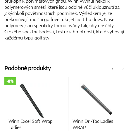
průkopník polymerových gripů, Winn vyvinul několik
polymerových směsí, které jsou odolné vůči uklouznutí za
jakýchkoli povětrnostních podmínek. Výsledkem je, že
překonávají tradiční golfové rukojeti na trhu dnes. Naše
polymery jsou specificky formulovány tak, aby dosáhly
širokého spektra tvrdosti, textur a hmotností, které vyhovují
každému typu golfisty.
Podobné produkty
‹
›
oft Wrap
Winn Dri-Tac Ladies
Winn Dri-Tac L
WRAP
Grey/Pink