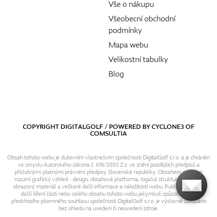
Vše o nákupu
Všeobecní obchodní
podmínky
Mapa webu
Velikostní tabulky
Blog
COPYRIGHT DIGITALGOLF / POWERED BY
CYCLONE3
OF
COMSULTIA
Obsah tohoto webu je duševním vlastnictvím společnosti DigitalGolf s.r.o. a je chráněn
ve smyslu Autorského zákona č. 618/2003 Z.z. ve znění pozdějších předpisů a
příslušnými platnými právními předpisy Slovenské republiky. Obsahem webu se
rozumí grafický vzhled - design, obsahová platforma, logická struktura, textový i
obrazový materiál a veškeré další informace a náležitosti webu. Publikování resp.
další šíření části nebo celého obsahu tohoto webu jakýmkoli způsobem bez
předchozího písemného souhlasu společnosti DigitalGolf s.r.o. je výslovně zakázáno
bez ohledu na uvedení či neuvedení zdroje.