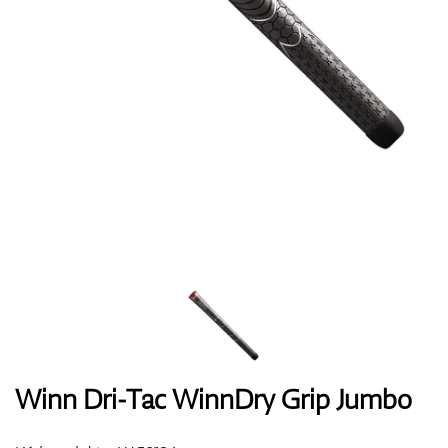
Boty
Rukavice
Míčky
Bagy
Winn Dri-Tac WinnDry Grip Jumbo
Vozíky