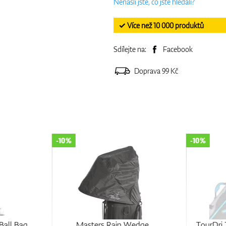
Nenašli jste, co jste hledali?
✓ Více než 10 000 produktů
Sdílejte na:
Facebook
Doprava 99 Kč
-10%
-10%
Ball Bag
Masters Rain Wedge
TourDri 