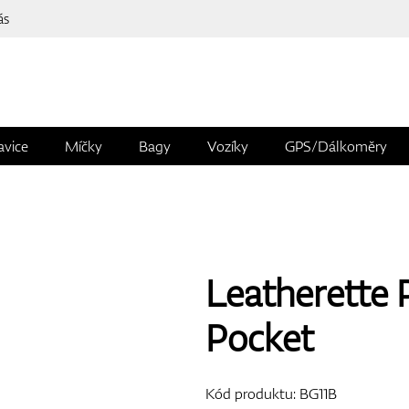
ás
avice
Míčky
Bagy
Vozíky
GPS/Dálkoměry
Leatherette P
Pocket
Kód produktu:
BG11B