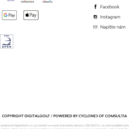
Facebook
Instagram
Napište nám
COPYRIGHT DIGITALGOLF / POWERED BY
CYCLONE3
OF
COMSULTIA
olečnosti DigitalGolf s.r.o. a je chráněn ve smyslu Autorského zákona č. 618/2003 Z.z. ve znění pozdějších pře