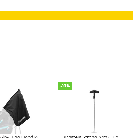
-10%
2-in-1 Bag Hood &
Masters Strong Arm Club