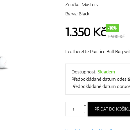
Značka:
Masters
Barva: Black
1.350
Kč
-10%
1.500 Kč
Leatherette Practice Ball Bag wi
Dostupnost:
Skladem
Předpokládané datum odeslá
Předpokládané datum doruče
+
PŘIDAT DO KOŠÍK
-