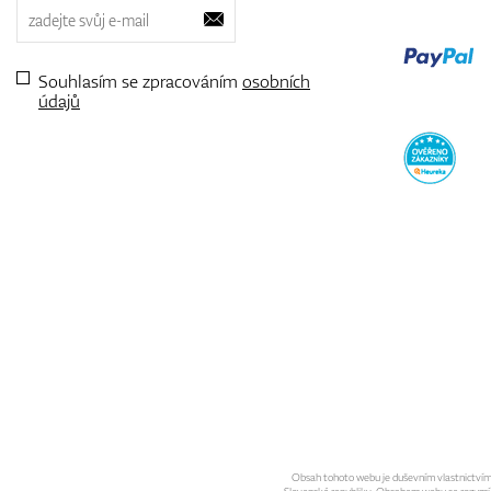
Souhlasím se zpracováním
osobních
údajů
Obsah tohoto webu je duševním vlastnictvím sp