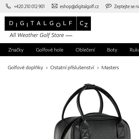
+420 210 012 901
eshop@digitalgolf.cz
Zeptejte se n
Značky
Golfové hole
Oblečení
Boty
Ruk
Golfové doplňky
Ostatní příslušenství
Masters