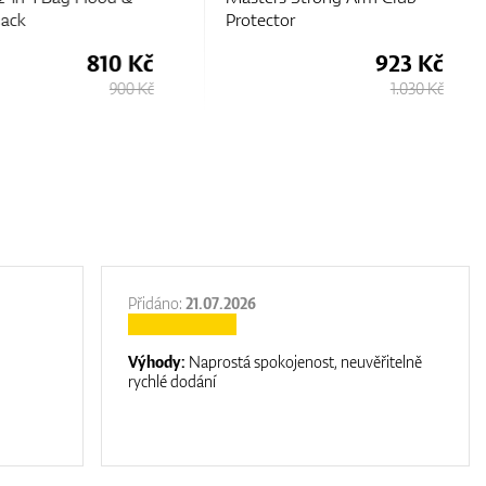
ack
Protector
810 Kč
923 Kč
900 Kč
1.030 Kč
Přidáno:
21.07.2026
Výhody:
Naprostá spokojenost, neuvěřitelně
rychlé dodání