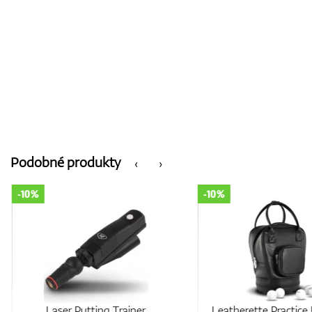
Podobné produkty
‹
›
-10%
-10%
Laser Putting Trainer
Leatherette Practice 