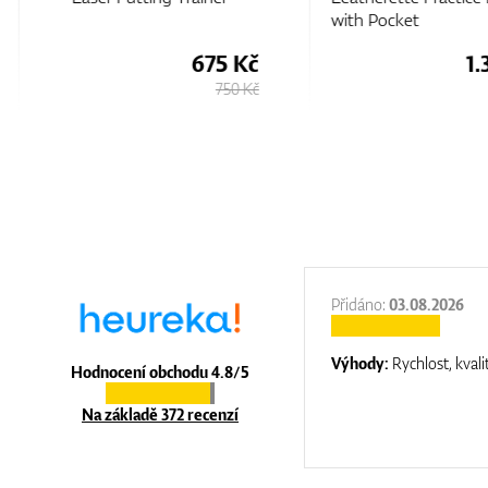
with Pocket
675 Kč
1.
750 Kč
:
31.12.2025
Přidáno:
03.08.2026
:
top luxury
Výhody:
Rychlost, kvali
Hodnocení obchodu 4.8/5
Na základě 372 recenzí