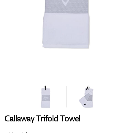
Boty
Rukavice
Míčky
Bagy
Callaway Trifold Towel
Vozíky