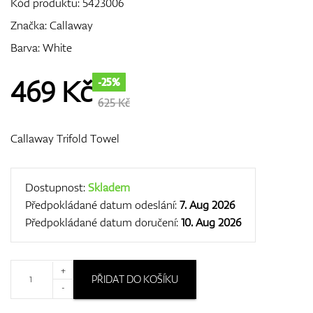
Kód produktu:
5423006
Značka:
Callaway
Barva: White
GPS/Dálkoměry
469
Kč
-25%
625 Kč
Doplňky
Callaway Trifold Towel
Dárkové poukazy
Dostupnost:
Skladem
Předpokládané datum odeslání:
7. Aug 2026
Předpokládané datum doručení:
10. Aug 2026
+
PŘIDAT DO KOŠÍKU
-