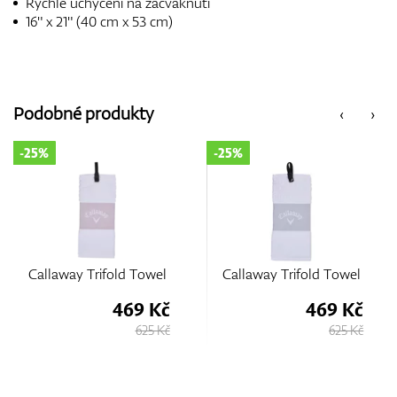
Rychlé uchycení na zacvaknutí
16" x 21" (40 cm x 53 cm)
Podobné produkty
‹
›
-25%
-15%
old Towel
Callaway Trifold Towel
Callaway Trifo
469 Kč
469 Kč
625 Kč
625 Kč