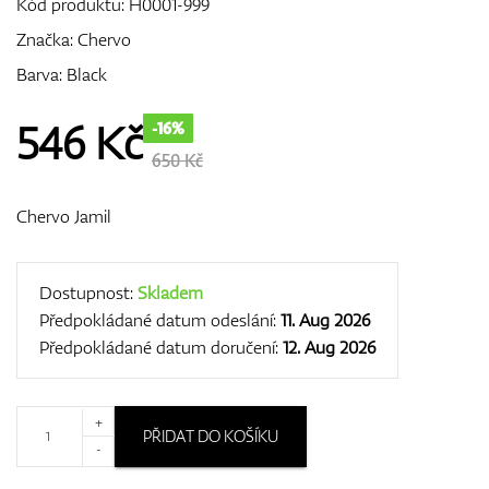
Kód produktu:
H0001-999
Značka:
Chervo
Barva: Black
GPS/Dálkoměry
546
Kč
-16%
650 Kč
Doplňky
Chervo Jamil
Dárkové poukazy
Dostupnost:
Skladem
Předpokládané datum odeslání:
11. Aug 2026
Předpokládané datum doručení:
12. Aug 2026
+
PŘIDAT DO KOŠÍKU
-