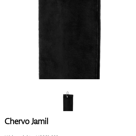
Boty
Rukavice
Míčky
Bagy
Chervo Jamil
Vozíky