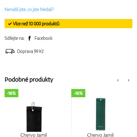
Nenašli jste, co jste hledali?
✓ Více než 10 000 produktů
Sdílejte na:
Facebook
Doprava 99 Kč
Podobné produkty
‹
›
-16%
-16%
Chervo Jamil
Chervo Jamil