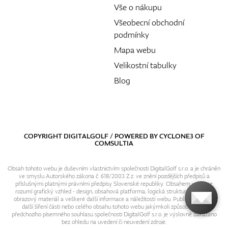
Vše o nákupu
Všeobecní obchodní
podmínky
Mapa webu
Velikostní tabulky
Blog
COPYRIGHT DIGITALGOLF / POWERED BY
CYCLONE3
OF
COMSULTIA
Obsah tohoto webu je duševním vlastnictvím společnosti DigitalGolf s.r.o. a je chráněn
ve smyslu Autorského zákona č. 618/2003 Z.z. ve znění pozdějších předpisů a
příslušnými platnými právními předpisy Slovenské republiky. Obsahem webu se
rozumí grafický vzhled - design, obsahová platforma, logická struktura, textový i
obrazový materiál a veškeré další informace a náležitosti webu. Publikování resp.
další šíření části nebo celého obsahu tohoto webu jakýmkoli způsobem bez
předchozího písemného souhlasu společnosti DigitalGolf s.r.o. je výslovně zakázáno
bez ohledu na uvedení či neuvedení zdroje.