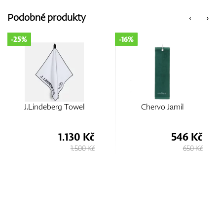
Podobné produkty
‹
›
GPS/Dálkoměry
-25%
-16%
Doplňky
J.Lindeberg Towel
Chervo Jamil
Dárkové poukazy
1.130 Kč
546 Kč
1.500 Kč
650 Kč