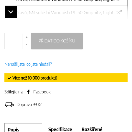
Pravá, Mitsubishi Vanquish PL 50 Graphite, Light, 18°
+
PŘIDAT DO KOŠÍKU
-
Nenašli jste, co jste hledali?
✓ Více než 10 000 produktů
Sdílejte na:
Facebook
Doprava 99 Kč
Specifikace
Rozšířené
Popis