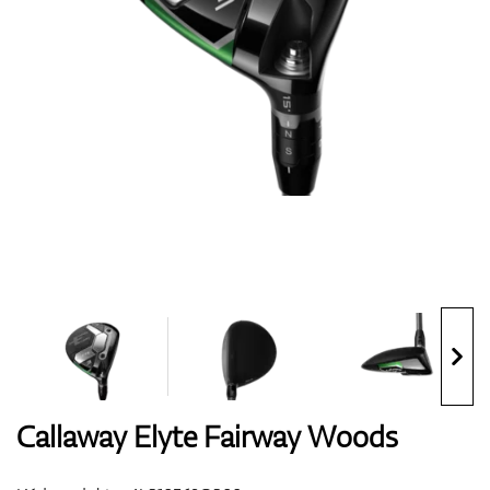
Boty
Rukavice
Míčky
Bagy
Callaway Elyte Fairway Woods
Vozíky