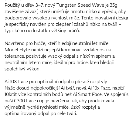
Použitý u dřev 3–7, nový Tungsten Speed Wave je 35g
zavěšené závaží, které umisťuje hmotu nízko a vpředu, aby
podporovalo vysokou rychlost míče. Tento inovativní design
je specificky navržen pro zlepšení zásahů nízko na tváři –
typického nedostatku většiny hráčů.
Navrženo pro hráče, kteří hledají neutrální let míče
Model Elyte nabízí nejlepší kombinaci vzdálenosti a
tolerance, poskytuje vysoký odpal s nízkým spinem a
neutrálním letem míče, ideální pro hráče, kteří hledají
spolehlivý výkon.
Ai 10X Face pro optimální odpal a přesné rozptyly
Naše dosud nejpokročilejší Ai tvář, nová Ai 10x Face, nabízí
10krát více kontrolních bodů než Ai Smart Face. Ve spojení s
naší C300 Face cup je navržena tak, aby produkovala
výjimečně rychlé rychlosti míče, úzký rozptyl a
optimalizovaný odpal po celé tváři.