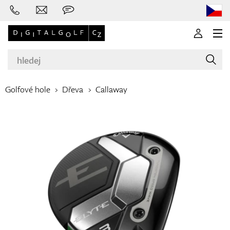
Golfové hole
Dřeva
Callaway
Značky
Golfové hole
Oblečení