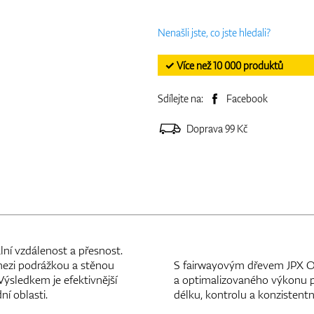
Nenašli jste, co jste hledali?
✓ Více než 10 000 produktů
Sdílejte na:
Facebook
Doprava 99 Kč
ní vzdálenost a přesnost.
mezi podrážkou a stěnou
S fairwayovým dřevem JPX ONE
Výsledkem je efektivnější
a optimalizovaného výkonu při
í oblasti.
délku, kontrolu a konzistentn