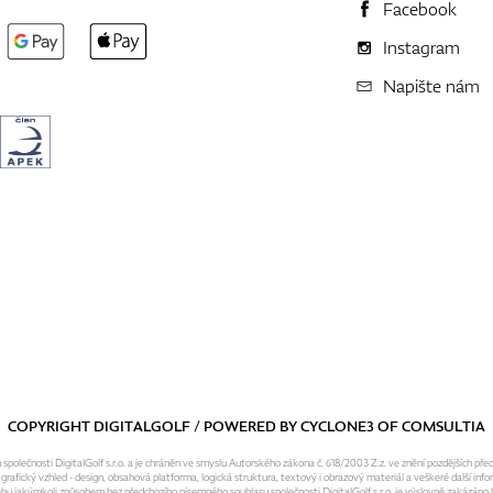
Facebook
Instagram
Napište nám
COPYRIGHT DIGITALGOLF / POWERED BY
CYCLONE3
OF
COMSULTIA
olečnosti DigitalGolf s.r.o. a je chráněn ve smyslu Autorského zákona č. 618/2003 Z.z. ve znění pozdějších pře
fický vzhled - design, obsahová platforma, logická struktura, textový i obrazový materiál a veškeré další infor
ebu jakýmkoli způsobem bez předchozího písemného souhlasu společnosti DigitalGolf s.r.o. je výslovně zakázáno b