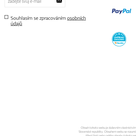
Souhlasím se zpracováním
osobních
údajů
Obsah tohoto webu je duševním vlastnictvím sp
Slovenské republiky. Obsahem webu se rozumí gra
šíření části nebo celého obsahu tohoto w