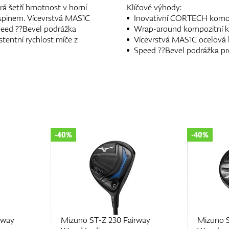
á šetří hmotnost v horní
Klíčové výhody:
ím spinem. Vícevrstvá MAS1C
Inovativní CORTECH komora
peed ??Bevel podrážka
Wrap-around kompozitní koru
stentní rychlost míče z
Vícevrstvá MAS1C ocelová 
Speed ??Bevel podrážka pro 
-40%
-40%
rway
Mizuno ST-Z 230 Fairway
Mizuno S