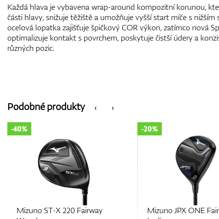
Každá hlava je vybavena wrap-around kompozitní korunou, kter
části hlavy, snižuje těžiště a umožňuje vyšší start míče s nižš
ocelová lopatka zajišťuje špičkový COR výkon, zatímco nová S
optimalizuje kontakt s povrchem, poskytuje čistší údery a konzi
různých pozic.
Podobné produkty
‹
›
-40%
-20%
Mizuno ST-X 220 Fairway
Mizuno JPX ONE Fai