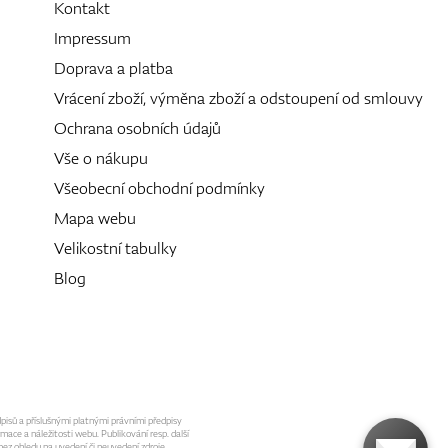
Kontakt
Impressum
Doprava a platba
Vrácení zboží, výměna zboží a odstoupení od smlouvy
Ochrana osobních údajů
Vše o nákupu
Všeobecní obchodní podmínky
Mapa webu
Velikostní tabulky
Blog
dpisů a příslušnými platnými právními předpisy
mace a náležitosti webu. Publikování resp. další
ez ohledu na uvedení či neuvedení zdroje.