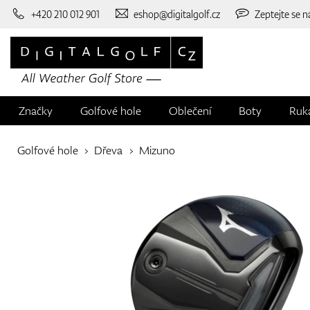
+420 210 012 901
eshop@digitalgolf.cz
Zeptejte se n
Značky
Golfové hole
Oblečení
Boty
Ruk
Golfové hole
Dřeva
Mizuno