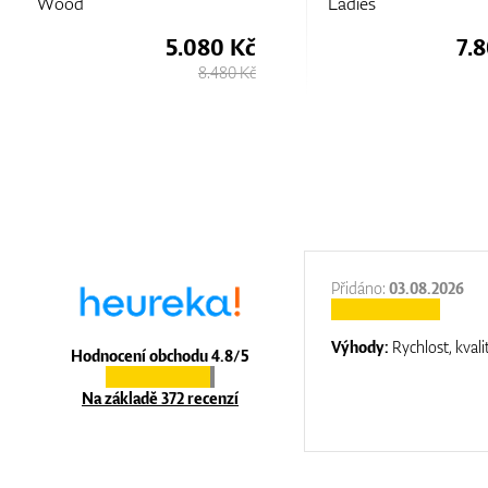
Wood
Ladies
5.080 Kč
7.
8.480 Kč
:
31.12.2025
Přidáno:
03.08.2026
:
top luxury
Výhody:
Rychlost, kvali
Hodnocení obchodu 4.8/5
Na základě 372 recenzí