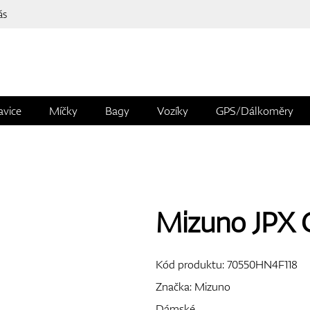
ás
avice
Míčky
Bagy
Vozíky
GPS/Dálkoměry
Mizuno JPX 
Kód produktu:
70550HN4F118
Značka:
Mizuno
Dámské