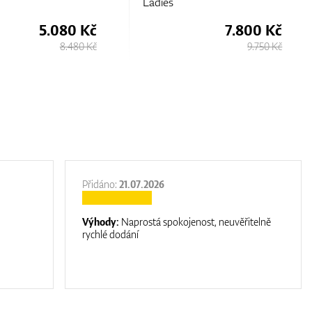
Ladies
5.080 Kč
7.800 Kč
8.480 Kč
9.750 Kč
Přidáno:
21.07.2026
Výhody:
Naprostá spokojenost, neuvěřitelně
rychlé dodání