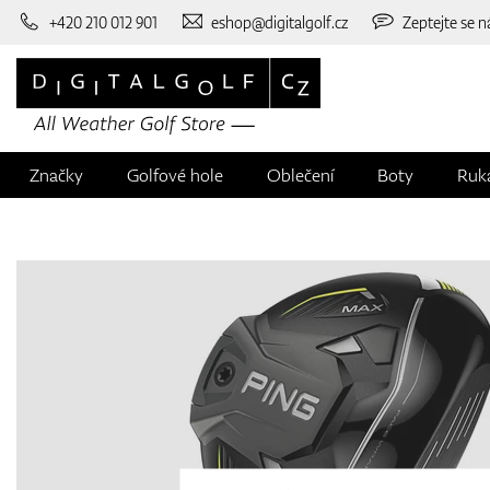
+420 210 012 901
eshop@digitalgolf.cz
Zeptejte se n
Značky
Golfové hole
Oblečení
Boty
Ruk