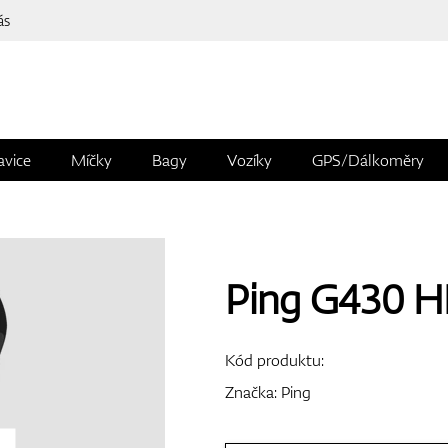
ás
avice
Míčky
Bagy
Vozíky
GPS/Dálkoměry
Ping G430 H
Kód produktu:
Značka:
Ping