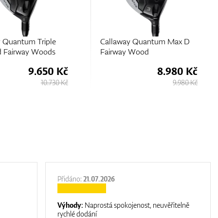
y Quantum Max D
HEAD Fairway Wood
 Wood
8.980 Kč
4.150 Kč
9.980 Kč
4.380 Kč
Přidáno:
21.07.2026
Výhody:
Naprostá spokojenost, neuvěřitelně
rychlé dodání