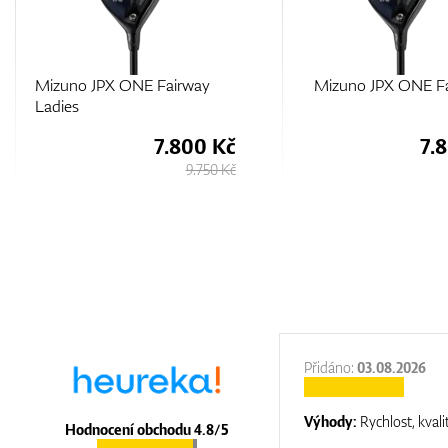
Mizuno JPX ONE Fairway
Ping G440 MAX Fair
Wood
7.800 Kč
9.
9.750 Kč
:
31.12.2025
Přidáno:
03.08.2026
:
top luxury
Výhody:
Rychlost, kvali
Hodnocení obchodu 4.8/5