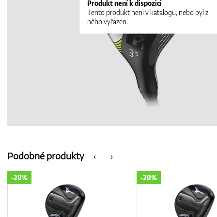
Produkt není k dispozici
Tento produkt není v katalogu, nebo byl z
něho vyřazen.
Podobné produkty
‹
›
-20%
-10%