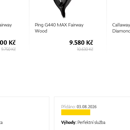
way
Callaway Quantum Triple
Callawa
Diamond Fairway Woods
Fairway
580 Kč
9.650 Kč
10.630 Kč
10.730 Kč
Přidáno:
03.08.2026
ta
Výhody:
Perfektní služba