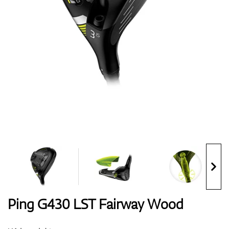
Boty
Rukavice
Míčky
Bagy
Ping G430 LST Fairway Wood
Vozíky