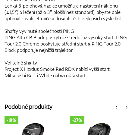
Lehká 8-polohová hadice umožňuje nastavení náklonu
(±1,5°) a ležení (až o 3° plošší než standard), abyste dále
optimalizovali let míče a dosáhli těch nejlepších výsledků.
Shafty vyvinuté společností PING
PING Alta CB Black poskytuje střední až vysoký start, PING
Tour 2.0 Chrome poskytuje střední start a PING Tour 2.0
Black podporuje nejnižší trajektorii.
Volitelné shafty
Project X Hzrdus Smoke Red RDX nabízí vyšší start,
Mitsubishi Kai'Li White nabízí nižší start.
Podobné produkty
‹
›
-10%
-27%