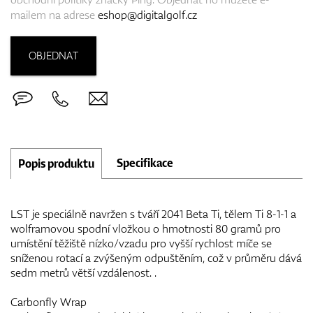
mailem na adrese
eshop@digitalgolf.cz
OBJEDNAT
Specifikace
Popis produktu
LST je speciálně navržen s tváří 2041 Beta Ti, tělem Ti 8-1-1 a
wolframovou spodní vložkou o hmotnosti 80 gramů pro
umístění těžiště nízko/vzadu pro vyšší rychlost míče se
sníženou rotací a zvýšeným odpuštěním, což v průměru dává
sedm metrů větší vzdálenost. .
Carbonfly Wrap