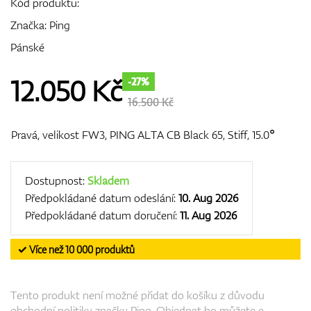
Kód produktu:
Značka:
Ping
Pánské
GPS/Dálkoměry
12.050
Kč
-27%
16.500 Kč
Doplňky
Pravá, velikost FW3, PING ALTA CB Black 65, Stiff, 15.0°
Dostupnost:
Skladem
Dárkové poukazy
Předpokládané datum odeslání:
10. Aug 2026
Předpokládané datum doručení:
11. Aug 2026
✓ Více než 10 000 produktů
Tento produkt není možné přidat do košíku z důvodu
obchodní politiky značky Ping. Objednat ho můžete e-