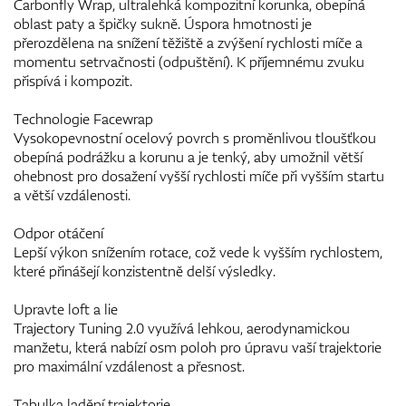
Carbonfly Wrap, ultralehká kompozitní korunka, obepíná
oblast paty a špičky sukně. Úspora hmotnosti je
přerozdělena na snížení těžiště a zvýšení rychlosti míče a
momentu setrvačnosti (odpuštění). K příjemnému zvuku
přispívá i kompozit.
Technologie Facewrap
Vysokopevnostní ocelový povrch s proměnlivou tloušťkou
obepíná podrážku a korunu a je tenký, aby umožnil větší
ohebnost pro dosažení vyšší rychlosti míče při vyšším startu
a větší vzdálenosti.
Odpor otáčení
Lepší výkon snížením rotace, což vede k vyšším rychlostem,
které přinášejí konzistentně delší výsledky.
Upravte loft a lie
Trajectory Tuning 2.0 využívá lehkou, aerodynamickou
manžetu, která nabízí osm poloh pro úpravu vaší trajektorie
pro maximální vzdálenost a přesnost.
Tabulka ladění trajektorie