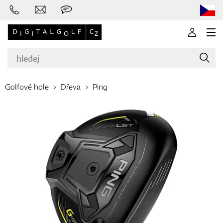
Golfové hole
Dřeva
Ping
Značky
Golfové hole
Oblečení