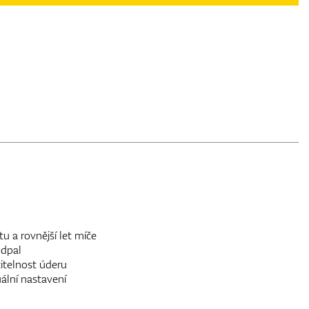
tu a rovnější let míče
odpal
itelnost úderu
uální nastavení