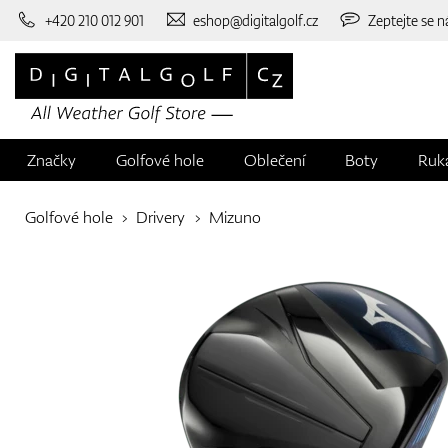
+420 210 012 901
eshop@digitalgolf.cz
Zeptejte se n
Značky
Golfové hole
Oblečení
Boty
Ruk
Golfové hole
Drivery
Mizuno