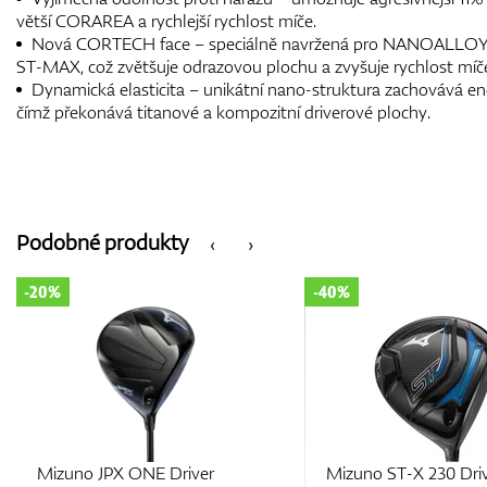
větší CORAREA a rychlejší rychlost míče.
Nová CORTECH face – speciálně navržená pro NANOALLOY™
ST-MAX, což zvětšuje odrazovou plochu a zvyšuje rychlost míč
Dynamická elasticita – unikátní nano-struktura zachovává e
čímž překonává titanové a kompozitní driverové plochy.
Podobné produkty
‹
›
-40%
-20%
Driver
Mizuno ST-X 230 Driver
Mizu