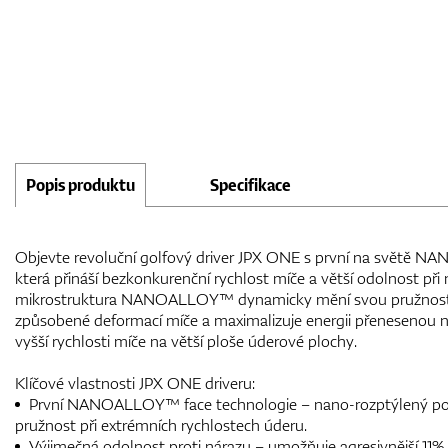
Popis produktu
Specifikace
Objevte revoluční golfový driver JPX ONE s první na světě N
která přináší bezkonkurenční rychlost míče a větší odolnost při 
mikrostruktura NANOALLOY™ dynamicky mění svou pružnost při
způsobené deformací míče a maximalizuje energii přenesenou 
vyšší rychlosti míče na větší ploše úderové plochy.
Klíčové vlastnosti JPX ONE driveru:
První NANOALLOY™ face technologie – nano-rozptýlený pol
pružnost při extrémních rychlostech úderu.
Výjimečná odolnost proti nárazu – umožňuje agresivnější 11%