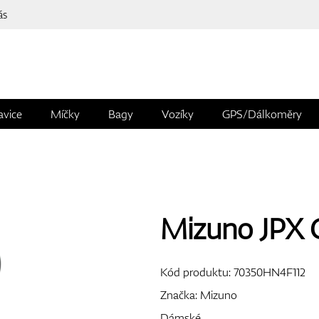
ás
avice
Míčky
Bagy
Vozíky
GPS/Dálkoměry
Mizuno JPX 
Kód produktu:
70350HN4F112
Značka:
Mizuno
Dámské