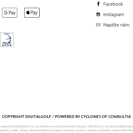
Facebook
Instagram
Napište nám
COPYRIGHT DIGITALGOLF / POWERED BY
CYCLONE3
OF
COMSULTIA
olečnosti DigitalGolf s.r.o. a je chráněn ve smyslu Autorského zákona č. 618/2003 Z.z. ve znění pozdějších pře
fický vzhled - design, obsahová platforma, logická struktura, textový i obrazový materiál a veškeré další infor