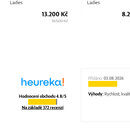
Ladies
Ladi
13.200 Kč
8.230 Kč
16.500 Kč
13.730 Kč
:
31.12.2025
Přidáno:
03.08.2026
:
top luxury
Výhody:
Rychlost, kvali
Hodnocení obchodu 4.8/5
Na základě 372 recenzí