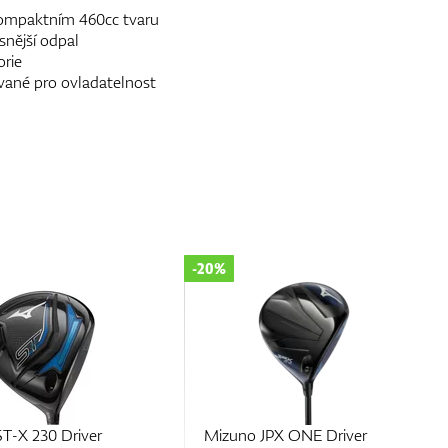
kompaktním 460cc tvaru
snější odpal
orie
ované pro ovladatelnost
-20%
-40%
Mizuno JPX ONE Driver
Mizuno ST-X 230 D