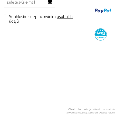
Souhlasím se zpracováním
osobních
údajů
Obsah tohoto webu je duševním vlastnictvím sp
Slovenské republiky. Obsahem webu se rozumí gra