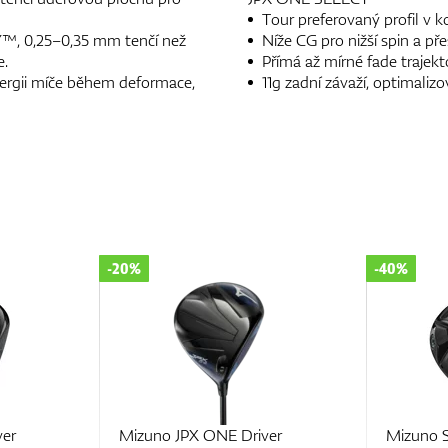
Tour preferovaný profil v 
, 0,25–0,35 mm tenčí než
Níže CG pro nižší spin a pře
e.
Přímá až mírné fade trajekt
nergii míče během deformace,
11g zadní závaží, optimaliz
-40%
no JPX ONE Driver
Mizuno ST-X 230 Driver