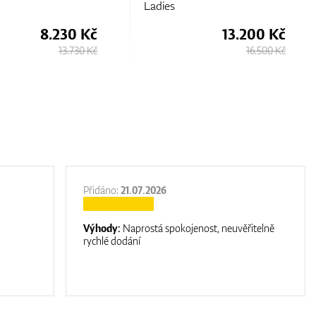
Ladies
Ladies
13.200 Kč
8
16.500 Kč
Přidáno:
21.07.2026
Výhody:
Naprostá spokojenost, neuvěřitelně
rychlé dodání