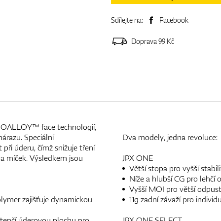
Sdílejte na:
Facebook
Doprava 99 Kč
ANOALLOY™ face technologií,
nárazu. Speciální
Dva modely, jedna revoluce:
 úderu, čímž snižuje tření
na míček. Výsledkem jsou
JPX ONE
Větší stopa pro vyšší stabili
Níže a hlubší CG pro lehčí 
Vyšší MOI pro větší odpust
ymer zajišťuje dynamickou
11g zadní závaží pro individ
 tenčí úderovou plochu pro
JPX ONE SELECT