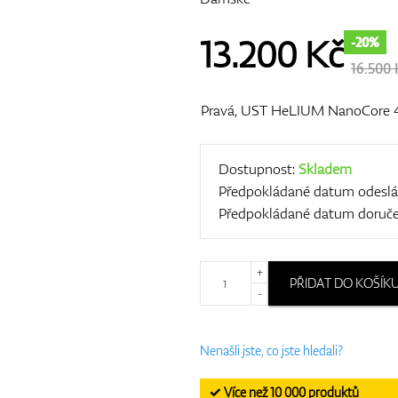
13.200
Kč
-20%
16.500 
Pravá, UST HeLIUM NanoCore 40,
Dostupnost:
Skladem
Předpokládané datum odeslá
Předpokládané datum doruče
+
PŘIDAT DO KOŠÍK
-
Nenašli jste, co jste hledali?
✓ Více než 10 000 produktů