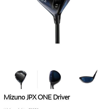
Boty
Rukavice
Míčky
Bagy
Mizuno JPX ONE Driver
Vozíky