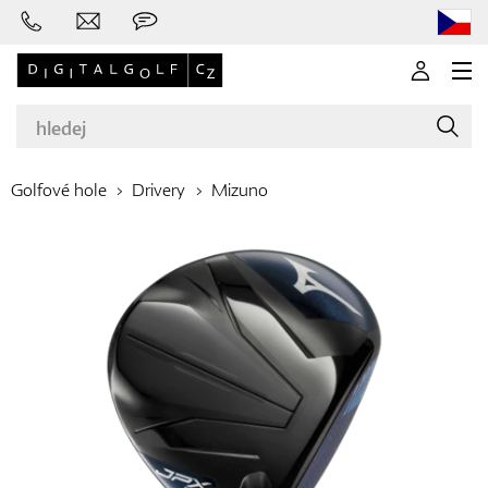
Golfové hole
Drivery
Mizuno
Značky
Golfové hole
Oblečení