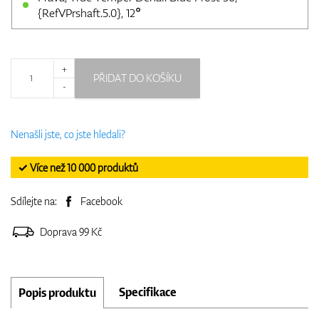
{RefVPrshaft.5.0}, 12°
+
PŘIDAT DO KOŠÍKU
-
Nenašli jste, co jste hledali?
✓ Více než 10 000 produktů
Sdílejte na:
Facebook
Doprava 99 Kč
Specifikace
Popis produktu