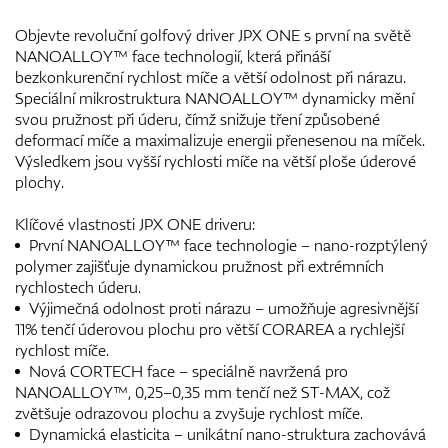
Objevte revoluční golfový driver JPX ONE s první na světě
NANOALLOY™ face technologií, která přináší
bezkonkurenční rychlost míče a větší odolnost při nárazu.
Speciální mikrostruktura NANOALLOY™ dynamicky mění
svou pružnost při úderu, čímž snižuje tření způsobené
deformací míče a maximalizuje energii přenesenou na míček.
Výsledkem jsou vyšší rychlosti míče na větší ploše úderové
plochy.
Klíčové vlastnosti JPX ONE driveru:
První NANOALLOY™ face technologie – nano-rozptýlený
polymer zajišťuje dynamickou pružnost při extrémních
rychlostech úderu.
Výjimečná odolnost proti nárazu – umožňuje agresivnější
11% tenčí úderovou plochu pro větší CORAREA a rychlejší
rychlost míče.
Nová CORTECH face – speciálně navržená pro
NANOALLOY™, 0,25–0,35 mm tenčí než ST-MAX, což
zvětšuje odrazovou plochu a zvyšuje rychlost míče.
Dynamická elasticita – unikátní nano-struktura zachovává