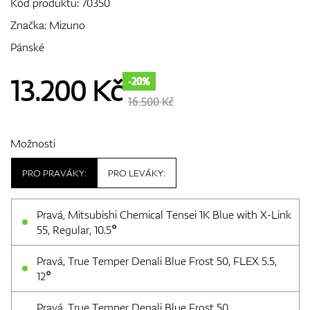
Kód produktu:
70350
Značka:
Mizuno
Pánské
GPS/Dálkoměry
13.200
Kč
-20%
16.500 Kč
Doplňky
Možnosti
PRO PRAVÁKY:
PRO LEVÁKY:
Dárkové poukazy
Pravá, Mitsubishi Chemical Tensei 1K Blue with X-Link
55, Regular, 10.5°
Pravá, True Temper Denali Blue Frost 50, FLEX 5.5,
12°
Pravá, True Temper Denali Blue Frost 50,