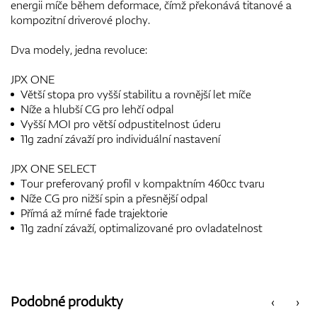
energii míče během deformace, čímž překonává titanové a
kompozitní driverové plochy.
Dva modely, jedna revoluce:
JPX ONE
Větší stopa pro vyšší stabilitu a rovnější let míče
Níže a hlubší CG pro lehčí odpal
Vyšší MOI pro větší odpustitelnost úderu
11g zadní závaží pro individuální nastavení
JPX ONE SELECT
Tour preferovaný profil v kompaktním 460cc tvaru
Níže CG pro nižší spin a přesnější odpal
Přímá až mírné fade trajektorie
11g zadní závaží, optimalizované pro ovladatelnost
Podobné produkty
‹
›