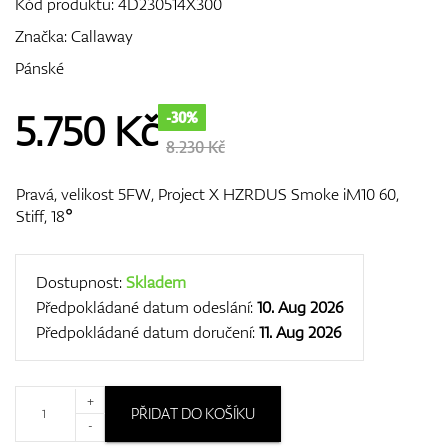
Kód produktu:
4D230514X300
Značka:
Callaway
Pánské
GPS/Dálkoměry
5.750
Kč
-30%
8.230 Kč
Doplňky
Pravá, velikost 5FW, Project X HZRDUS Smoke iM10 60,
Stiff, 18°
Dárkové poukazy
Dostupnost:
Skladem
Předpokládané datum odeslání:
10. Aug 2026
Předpokládané datum doručení:
11. Aug 2026
+
PŘIDAT DO KOŠÍKU
-