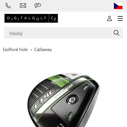
Golfové hole
Callaway
Značky
Golfové hole
Oblečení