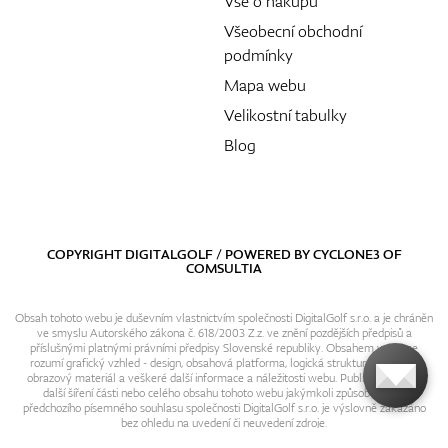
Vše o nákupu
Všeobecní obchodní
podmínky
Mapa webu
Velikostní tabulky
Blog
COPYRIGHT DIGITALGOLF / POWERED BY
CYCLONE3
OF
COMSULTIA
Obsah tohoto webu je duševním vlastnictvím společnosti DigitalGolf s.r.o. a je chráněn
ve smyslu Autorského zákona č. 618/2003 Z.z. ve znění pozdějších předpisů a
příslušnými platnými právními předpisy Slovenské republiky. Obsahem webu se
rozumí grafický vzhled - design, obsahová platforma, logická struktura, textový i
obrazový materiál a veškeré další informace a náležitosti webu. Publikování resp.
další šíření části nebo celého obsahu tohoto webu jakýmkoli způsobem bez
předchozího písemného souhlasu společnosti DigitalGolf s.r.o. je výslovně zakázáno
bez ohledu na uvedení či neuvedení zdroje.