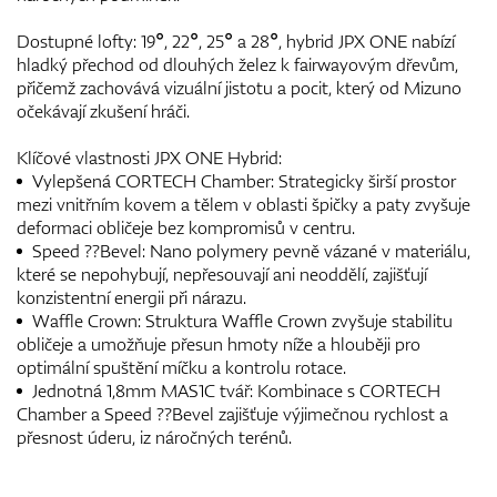
Dostupné lofty: 19°, 22°, 25° a 28°, hybrid JPX ONE nabízí
hladký přechod od dlouhých želez k fairwayovým dřevům,
přičemž zachovává vizuální jistotu a pocit, který od Mizuno
očekávají zkušení hráči.
Klíčové vlastnosti JPX ONE Hybrid:
Vylepšená CORTECH Chamber: Strategicky širší prostor
mezi vnitřním kovem a tělem v oblasti špičky a paty zvyšuje
deformaci obličeje bez kompromisů v centru.
Speed ??Bevel: Nano polymery pevně vázané v materiálu,
které se nepohybují, nepřesouvají ani neoddělí, zajišťují
konzistentní energii při nárazu.
Waffle Crown: Struktura Waffle Crown zvyšuje stabilitu
obličeje a umožňuje přesun hmoty níže a hlouběji pro
optimální spuštění míčku a kontrolu rotace.
Jednotná 1,8mm MAS1C tvář: Kombinace s CORTECH
Chamber a Speed ??Bevel zajišťuje výjimečnou rychlost a
přesnost úderu, iz náročných terénů.