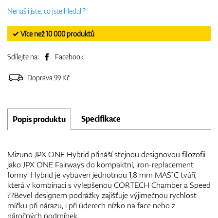
Nenašli jste, co jste hledali?
✓ Více než 10 000 produktů
Sdílejte na:
Facebook
Doprava 99 Kč
Specifikace
Popis produktu
Mizuno JPX ONE Hybrid přináší stejnou designovou filozofii
jako JPX ONE Fairways do kompaktní, iron-replacement
formy. Hybrid je vybaven jednotnou 1,8 mm MAS1C tváří,
která v kombinaci s vylepšenou CORTECH Chamber a Speed
??Bevel designem podrážky zajišťuje výjimečnou rychlost
míčku při nárazu, i při úderech nízko na face nebo z
náročných podmínek.