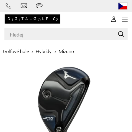
Golfové hole
Hybridy
Mizuno
Značky
Golfové hole
Oblečení