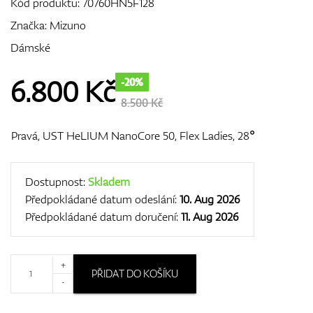
Kód produktu:
70760HN5F128
Značka:
Mizuno
Dámské
GPS/Dálkoměry
6.800
Kč
-20%
8.500 Kč
Doplňky
Pravá, UST HeLIUM NanoCore 50, Flex Ladies, 28°
Dostupnost:
Skladem
Dárkové poukazy
Předpokládané datum odeslání:
10. Aug 2026
Předpokládané datum doručení:
11. Aug 2026
+
PŘIDAT DO KOŠÍKU
-