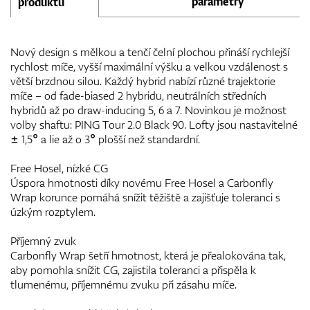
parametry
produktu
Nový design s mělkou a tenčí čelní plochou přináší rychlejší
rychlost míče, vyšší maximální výšku a velkou vzdálenost s
větší brzdnou silou. Každý hybrid nabízí různé trajektorie
míče – od fade-biased 2 hybridu, neutrálních středních
hybridů až po draw-inducing 5, 6 a 7. Novinkou je možnost
volby shaftu: PING Tour 2.0 Black 90. Lofty jsou nastavitelné
± 1,5° a lie až o 3° plošší než standardní.
Free Hosel, nízké CG
Úspora hmotnosti díky novému Free Hosel a Carbonfly
Wrap korunce pomáhá snížit těžiště a zajišťuje toleranci s
úzkým rozptylem.
Příjemný zvuk
Carbonfly Wrap šetří hmotnost, která je přealokována tak,
aby pomohla snížit CG, zajistila toleranci a přispěla k
tlumenému, příjemnému zvuku při zásahu míče.