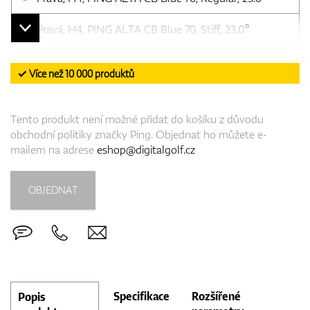
Pravá, H4, PING ALTA CB Blue 70, Stiff, 23.0°
✓ Více než 10 000 produktů
Tento produkt není možné přidat do košíku z důvodu
obchodní politiky značky Ping. Objednat ho můžete e-
mailem na adrese
eshop@digitalgolf.cz
OBJEDNAT
Specifikace
Rozšířené
Popis