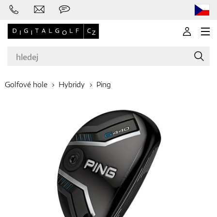
Golfové hole
Hybridy
Ping
Značky
Golfové hole
Oblečení