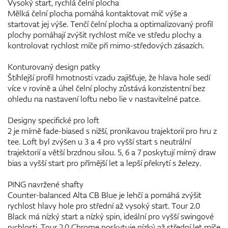
Vysoký start, rychlá čelní plocha
Mělká čelní plocha pomáhá kontaktovat míč výše a
startovat jej výše. Tenčí čelní plocha a optimalizovaný profil
plochy pomáhají zvýšit rychlost míče ve středu plochy a
kontrolovat rychlost míče při mimo-středových zásazích.
Konturovaný design patky
Štíhlejší profil hmotnosti vzadu zajišťuje, že hlava hole sedí
více v rovině a úhel čelní plochy zůstává konzistentní bez
ohledu na nastavení loftu nebo lie v nastavitelné patce.
Designy specifické pro loft
2 je mírně fade-biased s nižší, pronikavou trajektorií pro hru z
tee. Loft byl zvýšen u 3 a 4 pro vyšší start s neutrální
trajektorií a větší brzdnou silou. 5, 6 a 7 poskytují mírný draw
bias a vyšší start pro přímější let a lepší překrytí s železy.
PING navržené shafty
Counter-balanced Alta CB Blue je lehčí a pomáhá zvýšit
rychlost hlavy hole pro střední až vysoký start. Tour 2.0
Black má nízký start a nízký spin, ideální pro vyšší swingové
rychlosti. Tour 2.0 Chrome poskytuje nízký až střední let míče