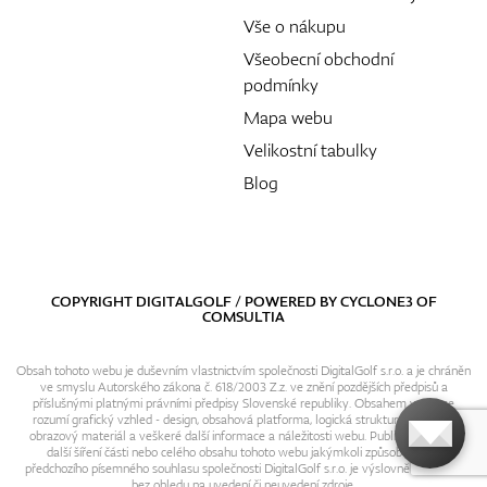
Vše o nákupu
Všeobecní obchodní
podmínky
Mapa webu
Velikostní tabulky
Blog
COPYRIGHT DIGITALGOLF / POWERED BY
CYCLONE3
OF
COMSULTIA
Obsah tohoto webu je duševním vlastnictvím společnosti DigitalGolf s.r.o. a je chráněn
ve smyslu Autorského zákona č. 618/2003 Z.z. ve znění pozdějších předpisů a
příslušnými platnými právními předpisy Slovenské republiky. Obsahem webu se
rozumí grafický vzhled - design, obsahová platforma, logická struktura, textový i
obrazový materiál a veškeré další informace a náležitosti webu. Publikování resp.
další šíření části nebo celého obsahu tohoto webu jakýmkoli způsobem bez
předchozího písemného souhlasu společnosti DigitalGolf s.r.o. je výslovně zakázáno
bez ohledu na uvedení či neuvedení zdroje.