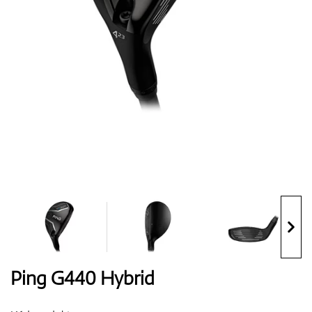
Boty
Rukavice
Míčky
Bagy
Ping G440 Hybrid
Vozíky