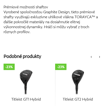
Prémiové možnosti shaftov
Vyrobené spoločnosťou Graphite Design, tieto prémiové
shafty využívajú exkluzívne uhlíkové vlákna TORAYCA™ a
ďalšie pokročilé materiály na dosiahnutie elitnej
výkonnostnej dynamiky. Hráči si môžu vybrať z troch
rôznych profilov.
Podobné produkty
‹
›
-23%
-23%
Titleist GT1 Hybrid
Titleist GT2 Hybrid