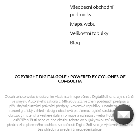
Všeobecní obchodní
podmínky
Mapa webu
Velikostní tabulky
Blog
COPYRIGHT DIGITALGOLF / POWERED BY
CYCLONE3
OF
COMSULTIA
Obsah tohoto webu je duševním vlastnictvím společnosti DigitalGolf s.r.o. a je chráněn
ve smyslu Autorského zákona č. 618/2003 Z.z. ve znění pozdějších předpisů a
příslušnými platnými právními předpisy Slovenské republiky. Obsahem webu se
rozumí grafický vzhled - design, obsahová platforma, logická struktura, textový i
obrazový materiál a veškeré další informace a náležitosti webu. Publikování resp.
další šíření části nebo celého obsahu tohoto webu jakýmkoli způsobem bez
předchozího písemného souhlasu společnosti DigitalGolf s.r.o. je výslovně zakázáno
bez ohledu na uvedení či neuvedení zdroje.