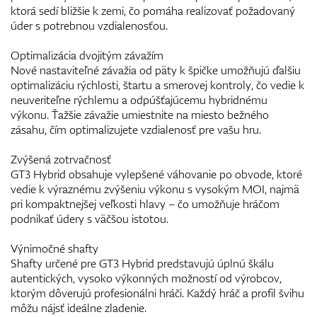
ktorá sedí bližšie k zemi, čo pomáha realizovať požadovaný
úder s potrebnou vzdialenosťou.
Optimalizácia dvojitým závažím
Nové nastaviteľné závažia od päty k špičke umožňujú ďalšiu
optimalizáciu rýchlosti, štartu a smerovej kontroly, čo vedie k
neuveriteľne rýchlemu a odpúšťajúcemu hybridnému
výkonu. Ťažšie závažie umiestnite na miesto bežného
zásahu, čím optimalizujete vzdialenosť pre vašu hru.
Zvýšená zotrvačnosť
GT3 Hybrid obsahuje vylepšené váhovanie po obvode, ktoré
vedie k výraznému zvýšeniu výkonu s vysokým MOI, najmä
pri kompaktnejšej veľkosti hlavy – čo umožňuje hráčom
podnikať údery s väčšou istotou.
Výnimočné shafty
Shafty určené pre GT3 Hybrid predstavujú úplnú škálu
autentických, vysoko výkonných možností od výrobcov,
ktorým dôverujú profesionálni hráči. Každý hráč a profil švihu
môžu nájsť ideálne zladenie.