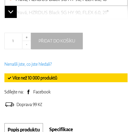
Pravá, HZRDUS Black 5G HY 90, FLEX 6.0, 21°
+
PŘIDAT DO KOŠÍKU
-
Nenašli jste, co jste hledali?
✓ Více než 10 000 produktů
Sdílejte na:
Facebook
Doprava 99 Kč
Specifikace
Popis produktu