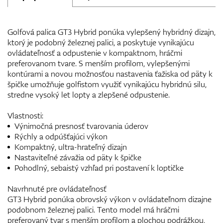
Golfová palica GT3 Hybrid ponúka vylepšený hybridný dizajn,
ktorý je podobný železnej palici, a poskytuje vynikajúcu
ovládateľnosť a odpustenie v kompaktnom, hráčmi
preferovanom tvare. S menším profilom, vylepšenými
kontúrami a novou možnosťou nastavenia ťažiska od päty k
špičke umožňuje golfistom využiť vynikajúcu hybridnú silu,
stredne vysoký let lopty a zlepšené odpustenie.
Vlastnosti:
Výnimočná presnosť tvarovania úderov
Rýchly a odpúšťajúci výkon
Kompaktný, ultra-hrateľný dizajn
Nastaviteľné závažia od päty k špičke
Pohodlný, sebaistý vzhľad pri postavení k loptičke
Navrhnuté pre ovládateľnosť
GT3 Hybrid ponúka obrovský výkon v ovládateľnom dizajne
podobnom železnej palici. Tento model má hráčmi
preferovaný tvar s menším profilom a plochou podrážkou,