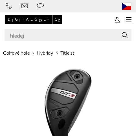
Golfové hole
Hybridy
Titleist
Značky
Golfové hole
Oblečení