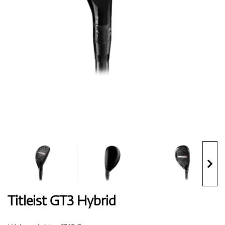
Boty
Rukavice
Míčky
Bagy
Titleist GT3 Hybrid
Vozíky