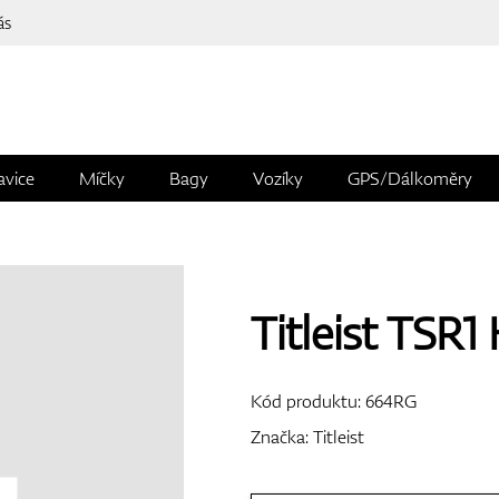
ás
avice
Míčky
Bagy
Vozíky
GPS/Dálkoměry
Titleist TSR1
Kód produktu:
664RG
Značka:
Titleist