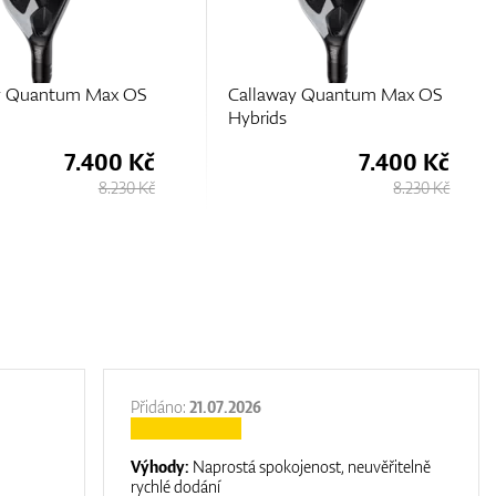
ay Quantum Max OS
HEAD Hybrid
7.400 Kč
3.580 Kč
8.230 Kč
3.780 Kč
Přidáno:
21.07.2026
Výhody:
Naprostá spokojenost, neuvěřitelně
rychlé dodání