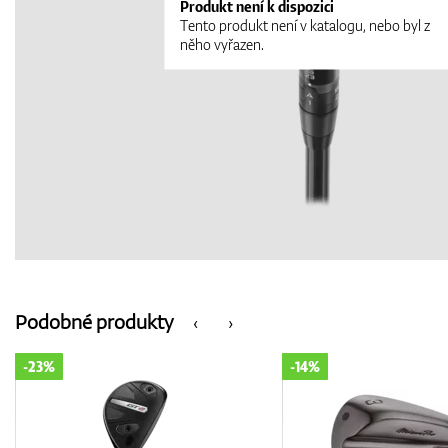
Produkt není k dispozici
Tento produkt není v katalogu, nebo byl z
něho vyřazen.
Podobné produkty
‹
›
-14%
-10%