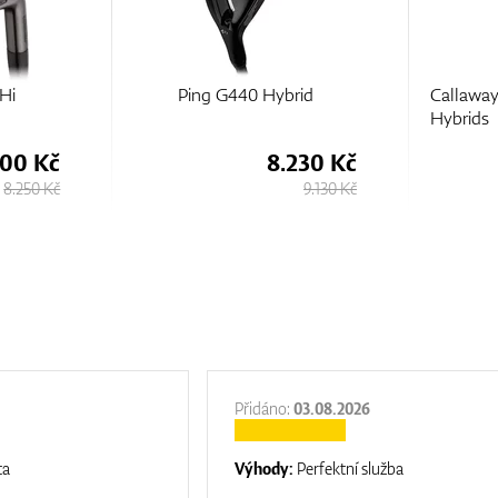
rid
Callaway Quantum Max OS
Callaw
Hybrids
Hybrids
230 Kč
7.400 Kč
9.130 Kč
8.230 Kč
Přidáno:
03.08.2026
ta
Výhody:
Perfektní služba