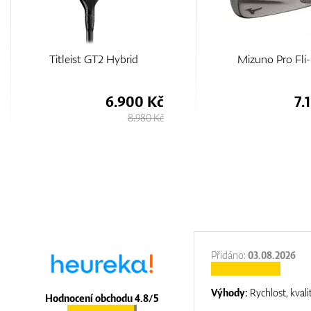
Mizuno Pro Fli-Hi
Ping G440 Hyb
7.100 Kč
8.
8.250 Kč
:
31.12.2025
Přidáno:
03.08.2026
:
top luxury
Výhody:
Rychlost, kvali
Hodnocení obchodu 4.8/5