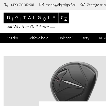
+420 210 012 901
eshop@digitalgolf.cz
Zeptejte se n
Značky
Golfové hole
Oblečení
Boty
Ruk