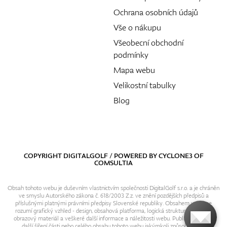
Ochrana osobních údajů
Vše o nákupu
Všeobecní obchodní
podmínky
Mapa webu
Velikostní tabulky
Blog
COPYRIGHT DIGITALGOLF / POWERED BY
CYCLONE3
OF
COMSULTIA
Obsah tohoto webu je duševním vlastnictvím společnosti DigitalGolf s.r.o. a je chráněn
ve smyslu Autorského zákona č. 618/2003 Z.z. ve znění pozdějších předpisů a
příslušnými platnými právními předpisy Slovenské republiky. Obsahem webu se
rozumí grafický vzhled - design, obsahová platforma, logická struktura, textový i
obrazový materiál a veškeré další informace a náležitosti webu. Publikování resp.
další šíření části nebo celého obsahu tohoto webu jakýmkoli způsobem bez