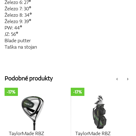
Železo 6: 27°
Železo 7: 30°
Železo 8: 34°
Železo 9: 39°
PW: 44°
JZ: 56°
Blade putter
Taška na stojan
Podobné produkty
‹
›
-17%
-12%
TaylorMade RBZ
Callaway XR Set 13 P