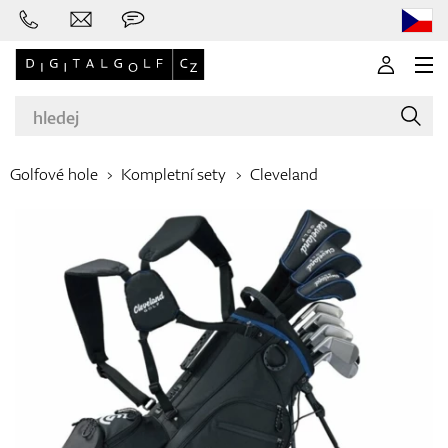
Golfové hole
Kompletní sety
Cleveland
Značky
Golfové hole
Oblečení