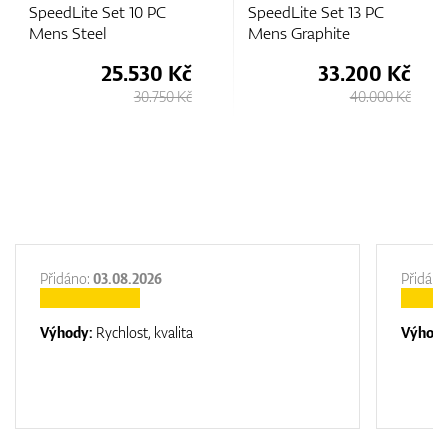
SpeedLite Set 13 PC
Mens Steel
Mens Graphite
 Kč
33.200 Kč
35.180 
0 Kč
40.000 Kč
39.980
Přidáno:
03.08.2026
Přidáno
Výhody:
Rychlost, kvalita
Výhod