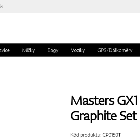
ás
avice
Míčky
Bagy
Vozíky
GPS/Dálkoměry
Masters GX1
Graphite Set
Kód produktu:
CP0150T