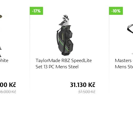
-17%
-10%
hite
TaylorMade RBZ SpeedLite
Masters
Set 13 PC Mens Steel
Mens Ste
200 Kč
31.130 Kč
16.000 Kč
37.500 Kč