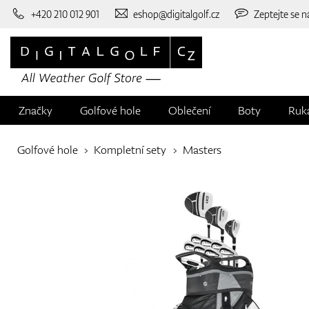
+420 210 012 901
eshop@digitalgolf.cz
Zeptejte se n
Značky
Golfové hole
Oblečení
Boty
Ruk
Golfové hole
Kompletní sety
Masters