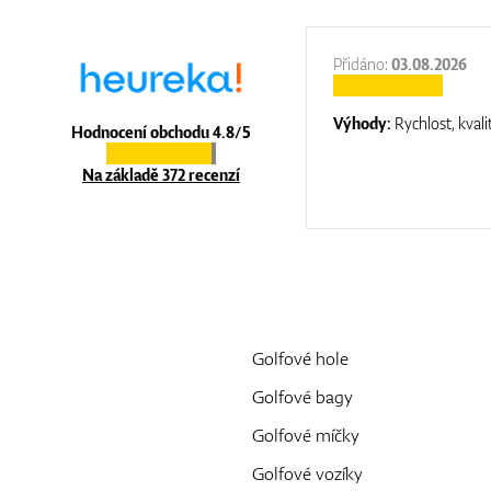
:
31.12.2025
Přidáno:
03.08.2026
:
top luxury
Výhody:
Rychlost, kvali
Hodnocení obchodu 4.8/5
Na základě 372 recenzí
Golfové hole
Golfové bagy
Golfové míčky
Golfové vozíky