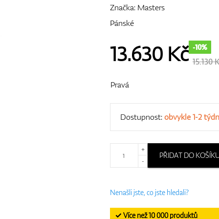
Značka:
Masters
Pánské
13.630
Kč
-10%
15.130 
Pravá
Dostupnost:
obvykle 1-2 týd
+
PŘIDAT DO KOŠÍK
-
Nenašli jste, co jste hledali?
✓ Více než 10 000 produktů