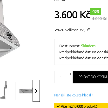
3.600
Kč
-10%
4.000 Kč
Pravá, velikost 35", 3°
Dostupnost:
Skladem
Předpokládané datum odeslá
Předpokládané datum doruče
+
PŘIDAT DO KOŠÍK
-
Nenašli jste, co jste hledali?
✓ Více než 10 000 produktů