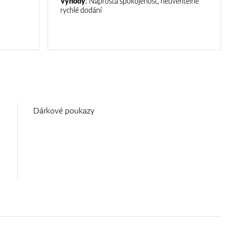
Výhody:
Naprostá spokojenost, neuvěřitelně
rychlé dodání
Dárkové poukazy