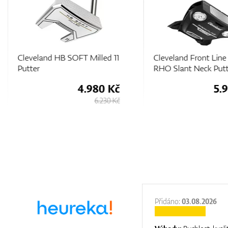
Cleveland HB SOFT Milled 11
Cleveland Front Line 
Putter
RHO Slant Neck Putt
4.980 Kč
5.
6.230 Kč
:
31.12.2025
Přidáno:
03.08.2026