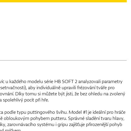
avíc u každého modelu série HB SOFT 2 analyzovali parametry
trvačnosti), aby individuálně upravili frézování tváře pro
rovnání. Díky tomu si můžete být jisti, že bez ohledu na zvolený
 spolehlivý pocit při hře.
a podle typu puttingového švihu. Model #1 je ideální pro hráče
írně obloukovým pohybem putteru. Správné sladění tvaru hlavy,
iky, zarovnávacího systému i gripu zajišťuje přirozenější pohyb
nad míčkem.