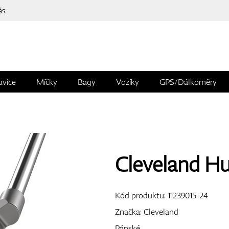
ás
avice
Míčky
Bagy
Vozíky
GPS/Dálkoměry
Cleveland Hu
Kód produktu:
11239015-24
Značka:
Cleveland
Pánské