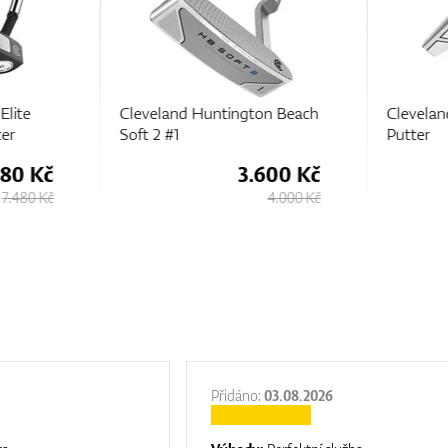
Elite
Cleveland Huntington Beach
Clevelan
er
Soft 2 #1
Putter
980 Kč
3.600 Kč
7.480 Kč
4.000 Kč
Přidáno:
03.08.2026