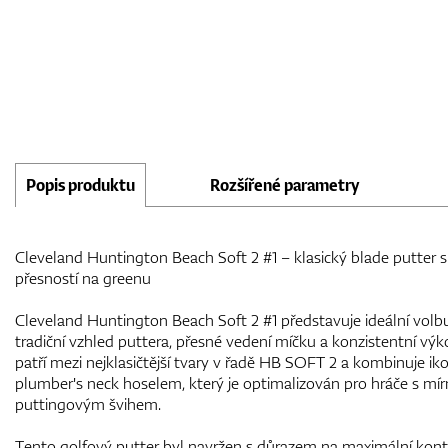
Popis produktu
Rozšířené parametry
Cleveland Huntington Beach Soft 2 #1 – klasický blade putter 
přesností na greenu
Cleveland Huntington Beach Soft 2 #1 představuje ideální volbu p
tradiční vzhled puttera, přesné vedení míčku a konzistentní vý
patří mezi nejklasičtější tvary v řadě HB SOFT 2 a kombinuje ik
plumber's neck hoselem, který je optimalizován pro hráče s mír
puttingovým švihem.
Tento golfový putter byl navržen s důrazem na maximální kontro