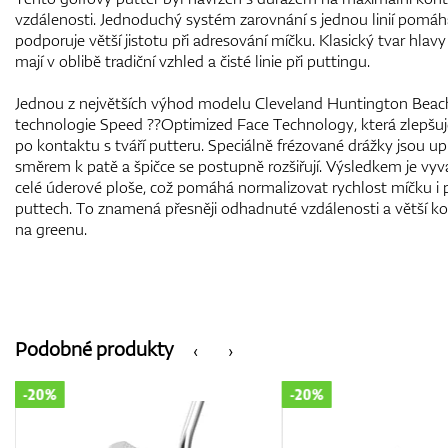
vzdálenosti. Jednoduchý systém zarovnání s jednou linií pomáhá 
podporuje větší jistotu při adresování míčku. Klasický tvar hlavy
mají v oblibě tradiční vzhled a čisté linie při puttingu.
Jednou z největších výhod modelu Cleveland Huntington Beach 
technologie Speed ??Optimized Face Technology, která zlepšuje
po kontaktu s tváří putteru. Speciálně frézované drážky jsou u
směrem k patě a špičce se postupně rozšiřují. Výsledkem je vyv
celé úderové ploše, což pomáhá normalizovat rychlost míčku i 
puttech. To znamená přesněji odhadnuté vzdálenosti a větší ko
na greenu.
Podobné produkty
‹
›
-20%
-20%