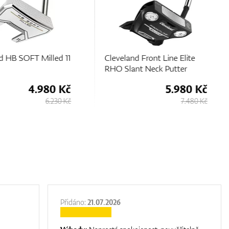
d HB SOFT Milled 11
Cleveland Front Line Elite
RHO Slant Neck Putter
4.980 Kč
5.980 Kč
6.230 Kč
7.480 Kč
Přidáno:
21.07.2026