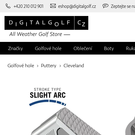
+420 210 012 901
eshop@digitalgolf.cz
Zeptejte se n
Značky
Golfové hole
Oblečení
Boty
Ruk
Golfové hole
Puttery
Cleveland