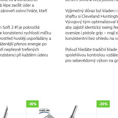
lépe zacílit úder a
 zároveň osloví hráče, kteří
Výjimečný důraz byl kladen i 
shaftu si Cleveland Huntingto
Vývojový tým optimalizoval 
Soft 2 #1 je pokročilá
aby zajistil identický swing 
 konzistenci rychlosti míčku
oversize i pistole grip – mají
prostřed hustěji uspořádány a
konzistentní bez ohledu na v
áženější přenos energie po
při nepřesně trefených
Pokud hledáte tradiční blade
nzistenci při každém úderu
spolehlivou kontrolou vzdále
pro sebevědomý výkon na gr
-10%
-20%