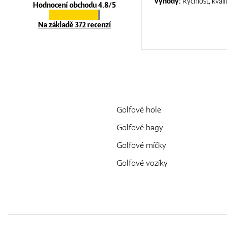
:
top luxury
Výhody:
Rychlost, kvali
Hodnocení obchodu 4.8/5
Na základě 372 recenzí
Golfové hole
Golfové bagy
Golfové míčky
Golfové vozíky