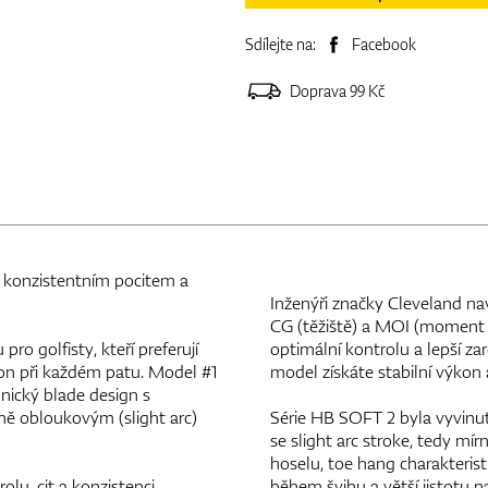
Sdílejte na:
Facebook
Doprava 99 Kč
s konzistentním pocitem a
Inženýři značky Cleveland n
CG (těžiště) a MOI (moment se
ro golfisty, kteří preferují
optimální kontrolu a lepší za
kon při každém patu. Model #1
model získáte stabilní výkon a
onický blade design s
ně obloukovým (slight arc)
Série HB SOFT 2 byla vyvinut
se slight arc stroke, tedy m
hoselu, toe hang charakterist
lu, cit a konzistenci
během švihu a větší jistotu 