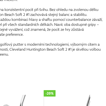
na konzistentní pocit při švihu. Bez ohledu na zvolenou délku
n Beach Soft 2 #1 zachovává stejný balanc a stabilitu.
každou kombinaci hlavy a shaftu pomocí counterbalance závaží,
feel při všech standardních délkách. Navíc oba dostupné gripy –
 stejné vyvážení, což znamená, že pocit ze hry zůstává
aše preference.
 golfový putter s moderními technologiemi, výborným citem a
nosti, Cleveland Huntington Beach Soft 2 #1 je skvělou volbou
eenu.
-20%